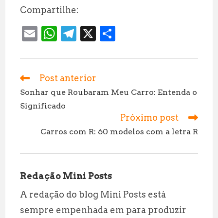
Compartilhe:
E
W
T
X
S
m
h
el
h
ai
at
e
a
l
s
g
r
Post anterior
Leia
mais
A
r
e
Sonhar que Roubaram Meu Carro: Entenda o
artigos
Significado
p
a
Próximo post
p
m
Carros com R: 60 modelos com a letra R
Redação Mini Posts
A redação do blog Mini Posts está
sempre empenhada em para produzir