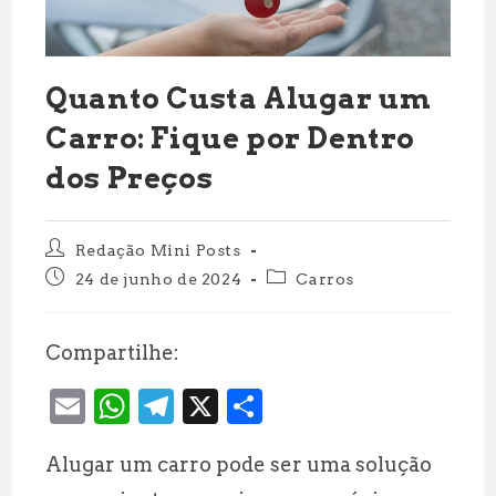
Quanto Custa Alugar um
Carro: Fique por Dentro
dos Preços
Autor
Redação Mini Posts
do
Post
Categoria
24 de junho de 2024
Carros
post:
publicado:
do
post:
Compartilhe:
E
W
T
X
S
m
h
el
h
Alugar um carro pode ser uma solução
ai
at
e
a