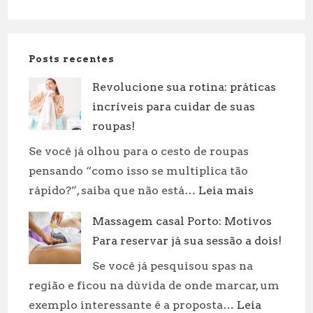
Posts recentes
Revolucione sua rotina: práticas
incríveis para cuidar de suas
roupas!
Se você já olhou para o cesto de roupas
pensando “como isso se multiplica tão
:
rápido?”, saiba que não está…
Leia mais
Revolucion
Massagem casal Porto: Motivos
sua
Para reservar já sua sessão a dois!
rotina:
práticas
Se você já pesquisou spas na
incríveis
região e ficou na dúvida de onde marcar, um
para
exemplo interessante é a proposta…
Leia
cuidar