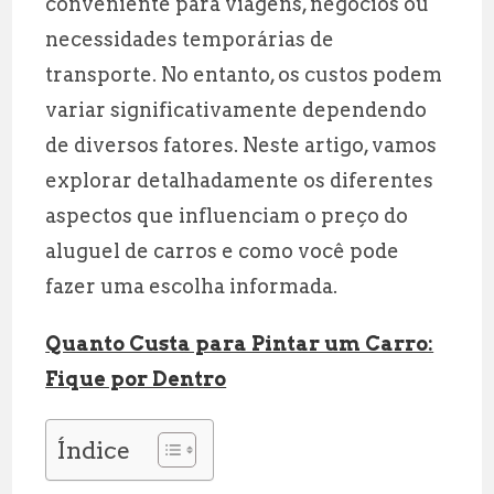
conveniente para viagens, negócios ou
l
s
g
r
necessidades temporárias de
A
r
e
transporte. No entanto, os custos podem
p
a
variar significativamente dependendo
p
m
de diversos fatores. Neste artigo, vamos
explorar detalhadamente os diferentes
aspectos que influenciam o preço do
aluguel de carros e como você pode
fazer uma escolha informada.
Quanto Custa para Pintar um Carro:
Fique por Dentro
Índice