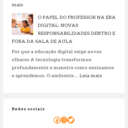
:
mais
de
Massagem
suas
O PAPEL DO PROFESSOR NA ERA
casal
roupas!
DIGITAL: NOVAS
Porto:
Motivos
RESPONSABILIDADES DENTRO E
Para
FORA DA SALA DE AULA
reservar
Por que a educação digital exige novos
já
olhares A tecnologia transformou
sua
profundamente a maneira como ensinamos
sessão
:
e aprendemos. O ambiente…
Leia mais
a
O
dois!
PAPEL
DO
PROFESSOR
Redes sociais
NA
ERA
Facebook
Instagram
Twitter
DIGITAL: