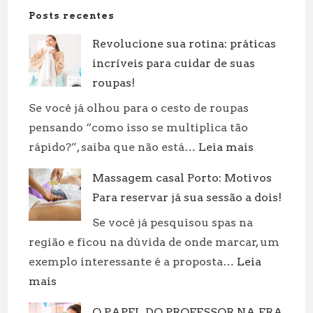
Posts recentes
Revolucione sua rotina: práticas
incríveis para cuidar de suas
roupas!
Se você já olhou para o cesto de roupas
pensando “como isso se multiplica tão
:
rápido?”, saiba que não está…
Leia mais
Revolucion
Massagem casal Porto: Motivos
sua
Para reservar já sua sessão a dois!
rotina:
práticas
Se você já pesquisou spas na
incríveis
região e ficou na dúvida de onde marcar, um
para
exemplo interessante é a proposta…
Leia
cuidar
:
mais
de
Massagem
suas
O PAPEL DO PROFESSOR NA ERA