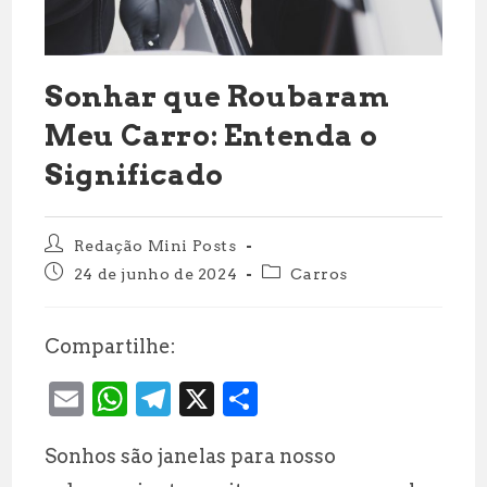
Sonhar que Roubaram
Meu Carro: Entenda o
Significado
Autor
Redação Mini Posts
do
Post
Categoria
24 de junho de 2024
Carros
post:
publicado:
do
post:
Compartilhe:
E
W
T
X
S
m
h
el
h
Sonhos são janelas para nosso
ai
at
e
a