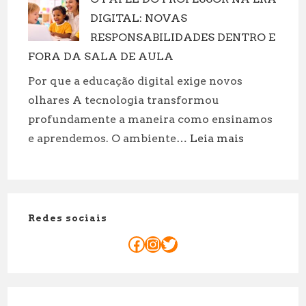
casal
roupas!
DIGITAL: NOVAS
Porto:
Motivos
RESPONSABILIDADES DENTRO E
Para
FORA DA SALA DE AULA
reservar
Por que a educação digital exige novos
já
olhares A tecnologia transformou
sua
profundamente a maneira como ensinamos
sessão
:
e aprendemos. O ambiente…
Leia mais
a
O
dois!
PAPEL
DO
PROFESSOR
Redes sociais
NA
ERA
Facebook
Instagram
Twitter
DIGITAL:
NOVAS
RESPONSAB