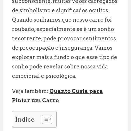
subconsciente, muitas vezes carregados
l
s
g
r
de simbolismo e significados ocultos.
A
r
e
Quando sonhamos que nosso carro foi
p
a
roubado, especialmente se é um sonho
p
m
recorrente, pode provocar sentimentos
de preocupação e insegurança. Vamos
explorar mais a fundo o que esse tipo de
sonho pode revelar sobre nossa vida
emocional e psicológica.
Veja também:
Quanto Custa para
Pintar um Carro
Índice