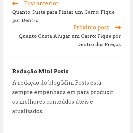
l
s
g
r
Post anterior
Leia
mais
A
r
e
Quanto Custa para Pintar um Carro: Fique
artigos
por Dentro
p
a
Próximo post
p
m
Quanto Custa Alugar um Carro: Fique por
Dentro dos Preços
Redação Mini Posts
A redação do blog Mini Posts está
sempre empenhada em para produzir
os melhores conteúdos úteis e
atualizados.