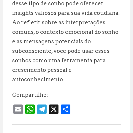
desse tipo de sonho pode oferecer
insights valiosos para sua vida cotidiana.
Ao refletir sobre as interpretações
comuns, o contexto emocional do sonho
e as mensagens potenciais do
subconsciente, você pode usar esses
sonhos como uma ferramenta para
crescimento pessoal e
autoconhecimento.
Compartilhe:
E
W
T
X
S
m
h
el
h
ai
at
e
a