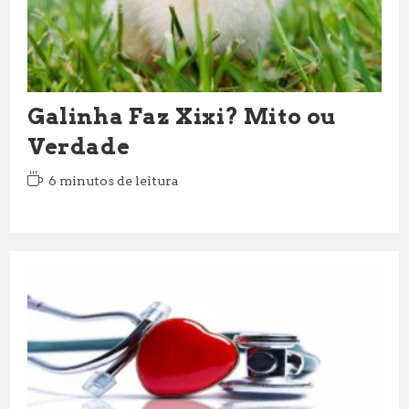
Galinha Faz Xixi? Mito ou
Verdade
Tempo
6 minutos de leitura
de
leitura: