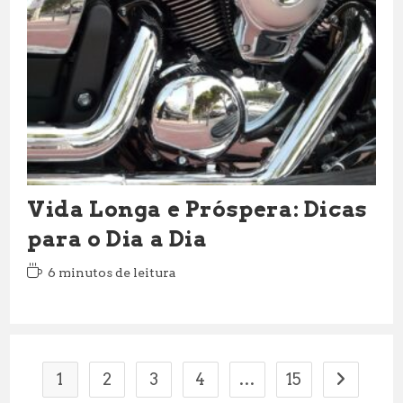
Vida Longa e Próspera: Dicas
para o Dia a Dia
Tempo
6 minutos de leitura
de
leitura:
1
2
3
4
…
15
Ir para a 