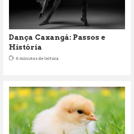
Dança Caxangá: Passos e
História
Tempo
6 minutos de leitura
de
leitura: