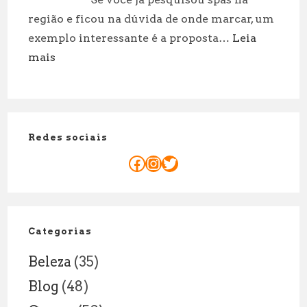
incríveis
região e ficou na dúvida de onde marcar, um
para
exemplo interessante é a proposta…
Leia
cuidar
:
mais
de
Massagem
suas
casal
roupas!
Porto:
Motivos
Redes sociais
Para
reservar
Facebook
Instagram
Twitter
já
sua
sessão
a
Categorias
dois!
Beleza
(35)
Blog
(48)