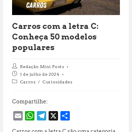
Carros com a letra C:
Conheça 50 modelos
populares
Autor
Redação Mini Posts
do
Post
1 de julho de 2024
post:
publicado:
Categoria
Carros
/
Curiosidades
do
post:
Compartilhe:
E
W
T
X
S
m
h
el
h
Carros com a letra C são uma categoria