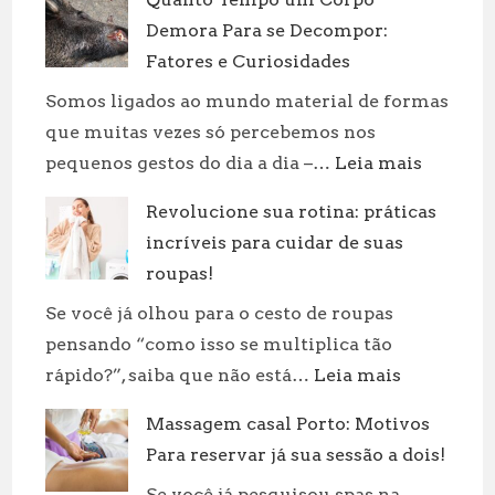
Demora Para se Decompor:
Fatores e Curiosidades
Somos ligados ao mundo material de formas
que muitas vezes só percebemos nos
:
pequenos gestos do dia a dia –…
Leia mais
Quanto
Revolucione sua rotina: práticas
Tempo
incríveis para cuidar de suas
um
Corpo
roupas!
Demora
Se você já olhou para o cesto de roupas
Para
pensando “como isso se multiplica tão
se
:
rápido?”, saiba que não está…
Leia mais
Decompo
Revolucion
Fatores
Massagem casal Porto: Motivos
sua
e
Para reservar já sua sessão a dois!
rotina:
Curiosid
práticas
Se você já pesquisou spas na