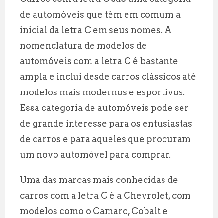
ai
at
e
a
de automóveis que têm em comum a
l
s
g
r
inicial da letra C em seus nomes. A
A
r
e
nomenclatura de modelos de
p
a
automóveis com a letra C é bastante
p
m
ampla e inclui desde carros clássicos até
modelos mais modernos e esportivos.
Essa categoria de automóveis pode ser
de grande interesse para os entusiastas
de carros e para aqueles que procuram
um novo automóvel para comprar.
Uma das marcas mais conhecidas de
carros com a letra C é a Chevrolet, com
modelos como o Camaro, Cobalt e