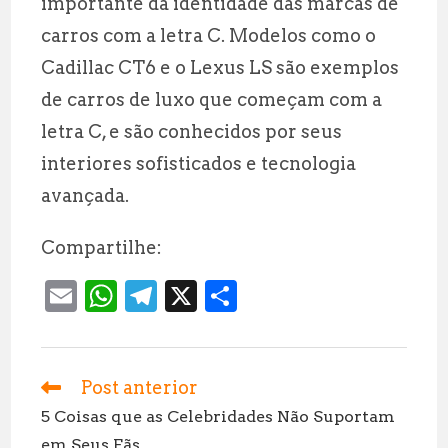
importante da identidade das marcas de
carros com a letra C. Modelos como o
Cadillac CT6 e o Lexus LS são exemplos
de carros de luxo que começam com a
letra C, e são conhecidos por seus
interiores sofisticados e tecnologia
avançada.
Compartilhe:
E
W
T
X
S
m
h
el
h
ai
at
e
a
l
s
g
r
Post anterior
Leia
mais
A
r
e
5 Coisas que as Celebridades Não Suportam
artigos
em Seus Fãs