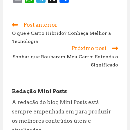
m
h
el
h
ai
at
e
a
l
s
g
r
Post anterior
Leia
mais
A
r
e
O que é Carro Híbrido? Conheça Melhor a
artigos
Tecnologia
p
a
Próximo post
p
m
Sonhar que Roubaram Meu Carro: Entenda o
Significado
Redação Mini Posts
A redação do blog Mini Posts está
sempre empenhada em para produzir
os melhores conteúdos úteis e