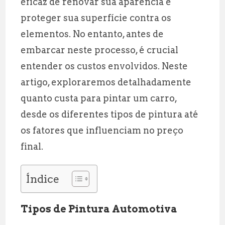
eficaz de renovar sua aparência e
l
s
g
r
proteger sua superfície contra os
A
r
e
elementos. No entanto, antes de
p
a
embarcar neste processo, é crucial
p
m
entender os custos envolvidos. Neste
artigo, exploraremos detalhadamente
quanto custa para pintar um carro,
desde os diferentes tipos de pintura até
os fatores que influenciam no preço
final.
Índice
Tipos de Pintura Automotiva