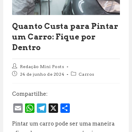
Quanto Custa para Pintar
um Carro: Fique por
Dentro
Autor
Redação Mini Posts
do
Post
Categoria
24 de junho de 2024
Carros
post:
publicado:
do
post:
Compartilhe:
E
W
T
X
S
m
h
el
h
Pintar um carro pode ser uma maneira
ai
at
e
a