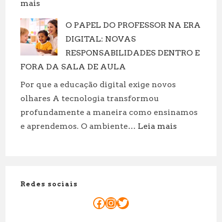
:
mais
de
Massagem
suas
O PAPEL DO PROFESSOR NA ERA
casal
roupas!
DIGITAL: NOVAS
Porto:
Motivos
RESPONSABILIDADES DENTRO E
Para
FORA DA SALA DE AULA
reservar
Por que a educação digital exige novos
já
olhares A tecnologia transformou
sua
profundamente a maneira como ensinamos
sessão
:
e aprendemos. O ambiente…
Leia mais
a
O
dois!
PAPEL
DO
PROFESSOR
Redes sociais
NA
ERA
Facebook
Instagram
Twitter
DIGITAL: