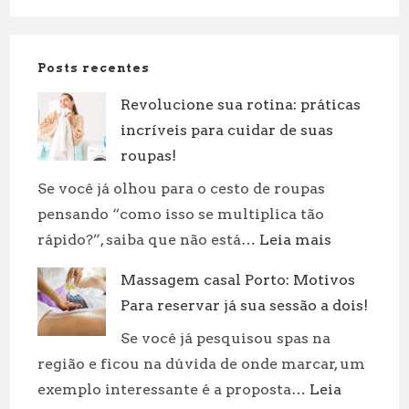
Posts recentes
Revolucione sua rotina: práticas
incríveis para cuidar de suas
roupas!
Se você já olhou para o cesto de roupas
pensando “como isso se multiplica tão
:
rápido?”, saiba que não está…
Leia mais
Revolucion
Massagem casal Porto: Motivos
sua
Para reservar já sua sessão a dois!
rotina:
práticas
Se você já pesquisou spas na
incríveis
região e ficou na dúvida de onde marcar, um
para
exemplo interessante é a proposta…
Leia
cuidar