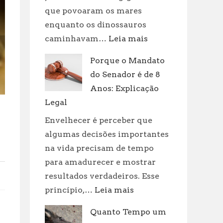
que povoaram os mares
enquanto os dinossauros
:
caminhavam…
Leia mais
Dinossauros
Porque o Mandato
Aquáticos:
do Senador é de 8
Tipos
e
Anos: Explicação
Curiosidades
Legal
Envelhecer é perceber que
algumas decisões importantes
na vida precisam de tempo
para amadurecer e mostrar
resultados verdadeiros. Esse
:
princípio,…
Leia mais
Porque
Quanto Tempo um
o