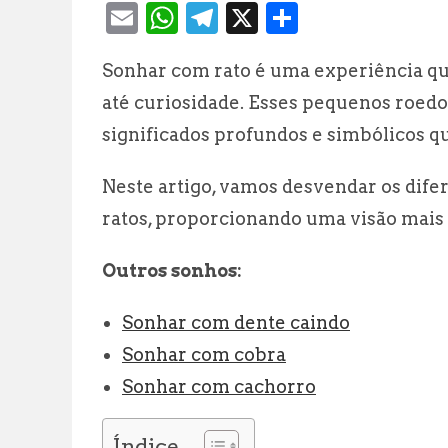
E
W
T
X
S
m
h
el
h
Sonhar com rato é uma experiência qu
ai
at
e
a
até curiosidade. Esses pequenos roe
l
s
g
r
significados profundos e simbólicos qu
A
r
e
p
a
Neste artigo, vamos desvendar os dife
p
m
ratos, proporcionando uma visão mais
Outros sonhos:
Sonhar com dente caindo
Sonhar com cobra
Sonhar com cachorro
Índice