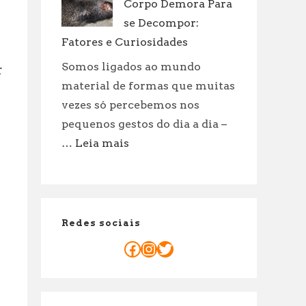
Corpo Demora Para
Mandato
do
se Decompor:
Senador
Fatores e Curiosidades
é
Somos ligados ao mundo
r
de
material de formas que muitas
8
vezes só percebemos nos
Anos:
pequenos gestos do dia a dia –
Explicação
Legal
:
…
Leia mais
Quanto
Tempo
um
Corpo
Redes sociais
Demora
Para
Facebook
Instagram
Twitter
se
Decompor:
Fatores