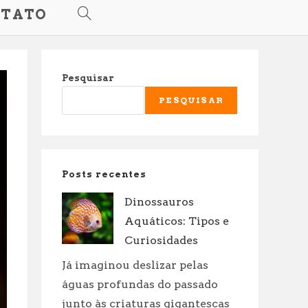
TATO
ALTERNAR
PESQUISA
Pesquisar
DO
PESQUISAR
SITE
Posts recentes
Dinossauros
Aquáticos: Tipos e
Curiosidades
Já imaginou deslizar pelas
águas profundas do passado
junto às criaturas gigantescas