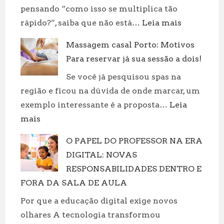
pensando “como isso se multiplica tão
:
rápido?”, saiba que não está…
Leia mais
Revolucion
Massagem casal Porto: Motivos
sua
Para reservar já sua sessão a dois!
rotina:
práticas
Se você já pesquisou spas na
incríveis
região e ficou na dúvida de onde marcar, um
para
exemplo interessante é a proposta…
Leia
cuidar
:
mais
de
Massagem
suas
O PAPEL DO PROFESSOR NA ERA
casal
roupas!
DIGITAL: NOVAS
Porto:
Motivos
RESPONSABILIDADES DENTRO E
Para
FORA DA SALA DE AULA
reservar
Por que a educação digital exige novos
já
olhares A tecnologia transformou
sua