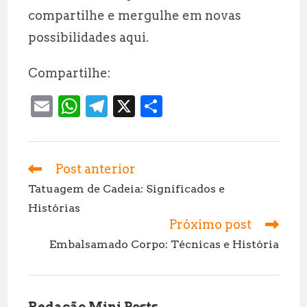
compartilhe e mergulhe em novas
possibilidades aqui.
Compartilhe:
E
W
T
X
S
m
h
el
h
ai
at
e
a
l
s
g
r
Post anterior
Leia
mais
A
r
e
Tatuagem de Cadeia: Significados e
artigos
Histórias
p
a
Próximo post
p
m
Embalsamado Corpo: Técnicas e História
Redação Mini Posts