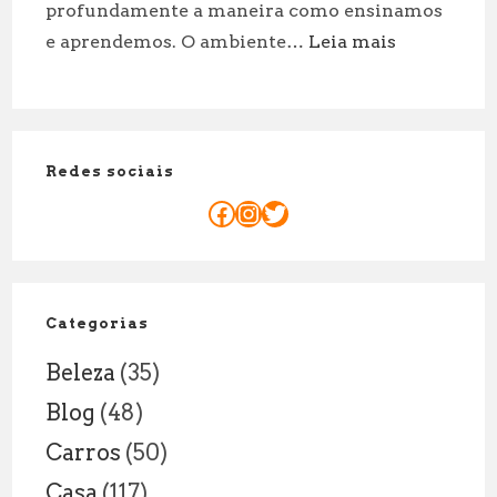
profundamente a maneira como ensinamos
sessão
:
e aprendemos. O ambiente…
Leia mais
a
O
dois!
PAPEL
DO
PROFESSOR
Redes sociais
NA
ERA
Facebook
Instagram
Twitter
DIGITAL:
NOVAS
RESPONSAB
DENTRO
Categorias
E
Beleza
(35)
FORA
DA
Blog
(48)
SALA
Carros
(50)
DE
AULA
Casa
(117)