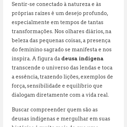
Sentir-se conectado à natureza e às
ai
at
e
a
próprias raízes é um desejo profundo,
l
s
g
r
especialmente em tempos de tantas
A
r
e
transformações. Nos olhares diários, na
p
a
beleza das pequenas coisas, a presença
p
m
do feminino sagrado se manifesta e nos
inspira. A figura da
deusa indigena
transcende o universo das lendas e toca
a essência, trazendo lições, exemplos de
força, sensibilidade e equilíbrio que
dialogam diretamente com a vida real.
Buscar compreender quem são as
deusas indígenas e mergulhar em suas