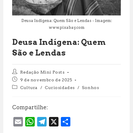
Deusa Indígena: Quem São e Lendas - Imagem:
www.pixabay.com
Deusa Indígena: Quem
São e Lendas
Autor
Redação Mini Posts
do
Post
9 de novembro de 2025
post:
publicado:
Categoria
Cultura
/
Curiosidades
/
Sonhos
do
post:
Compartilhe:
E
W
T
X
S
m
h
el
h