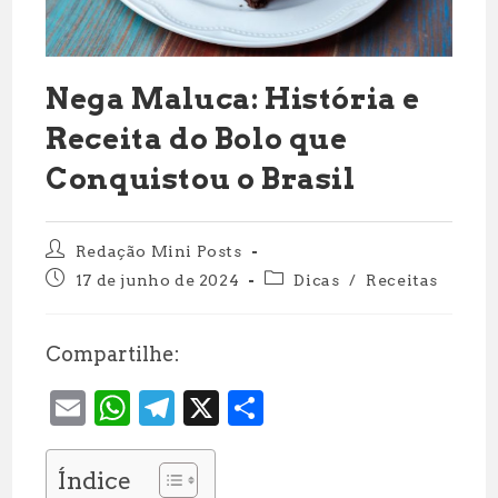
Nega Maluca: História e
Receita do Bolo que
Conquistou o Brasil
Autor
Redação Mini Posts
do
Post
Categoria
17 de junho de 2024
Dicas
/
Receitas
post:
publicado:
do
post:
Compartilhe:
E
W
T
X
S
m
h
el
h
ai
at
e
a
Índice