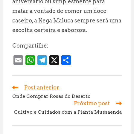
aniversário ou simplesmente para
matar a vontade de comer um doce
caseiro, a Nega Maluca sempre será uma
escolha certeira e saborosa.
Compartilhe:
E
W
T
X
S
m
h
el
h
ai
at
e
a
l
s
g
r
Post anterior
Leia
mais
A
r
e
Onde Comprar Rosas do Deserto
artigos
Próximo post
p
a
Cultivo e Cuidados com a Planta Mussaenda
p
m