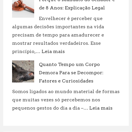
Aquáticos:
de 8 Anos: Explicação Legal
Tipos
e
Envelhecer é perceber que
Curiosidades
algumas decisões importantes na vida
precisam de tempo para amadurecer e
mostrar resultados verdadeiros. Esse
:
princípio,…
Leia mais
Porque
Quanto Tempo um Corpo
o
Demora Para se Decompor:
Mandato
do
Fatores e Curiosidades
Senador
Somos ligados ao mundo material de formas
é
que muitas vezes só percebemos nos
de
:
pequenos gestos do dia a dia –…
Leia mais
8
Quanto
Anos:
Tempo
Explicação
um
Legal