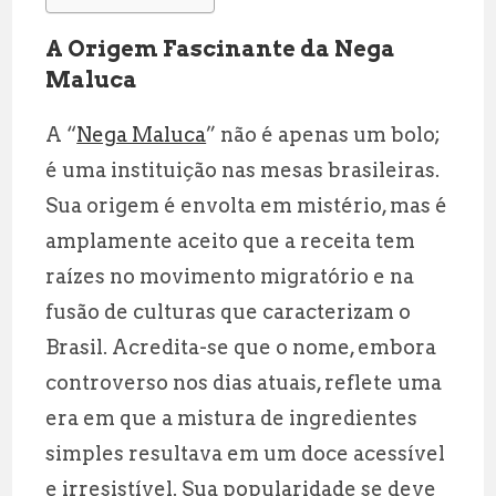
l
s
g
r
A
r
e
A Origem Fascinante da Nega
p
a
Maluca
p
m
A “
Nega Maluca
” não é apenas um bolo;
é uma instituição nas mesas brasileiras.
Sua origem é envolta em mistério, mas é
amplamente aceito que a receita tem
raízes no movimento migratório e na
fusão de culturas que caracterizam o
Brasil. Acredita-se que o nome, embora
controverso nos dias atuais, reflete uma
era em que a mistura de ingredientes
simples resultava em um doce acessível
e irresistível. Sua popularidade se deve