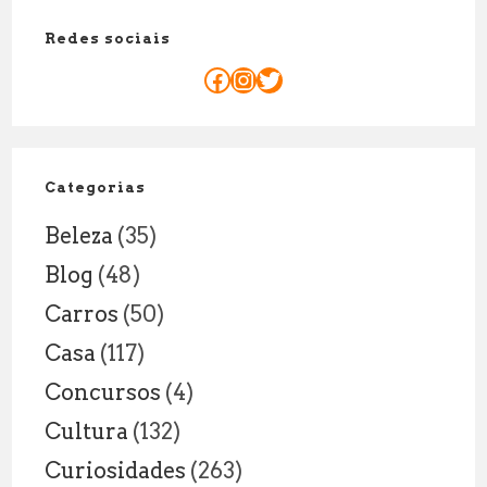
Corpo
Redes sociais
Demora
Para
Facebook
Instagram
Twitter
se
Decompo
Fatores
e
Categorias
Curiosid
Beleza
(35)
Blog
(48)
Carros
(50)
Casa
(117)
Concursos
(4)
Cultura
(132)
Curiosidades
(263)