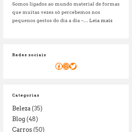
Somos ligados ao mundo material de formas
é
que muitas vezes só percebemos nos
de
:
pequenos gestos do dia a dia –…
Leia mais
8
Quanto
Anos:
Tempo
Explicação
um
Legal
Corpo
Redes sociais
Demora
Para
Facebook
Instagram
Twitter
se
Decompo
Fatores
e
Categorias
Curiosid
Beleza
(35)
Blog
(48)
Carros
(50)