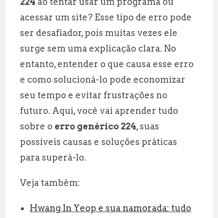
224
ao tentar usar um programa ou
l
s
g
r
acessar um site? Esse tipo de erro pode
A
r
e
ser desafiador, pois muitas vezes ele
p
a
surge sem uma explicação clara. No
p
m
entanto, entender o que causa esse erro
e como solucioná-lo pode economizar
seu tempo e evitar frustrações no
futuro. Aqui, você vai aprender tudo
sobre o
erro genérico 224
, suas
possíveis causas e soluções práticas
para superá-lo.
Veja também:
Hwang In Yeop e sua namorada: tudo