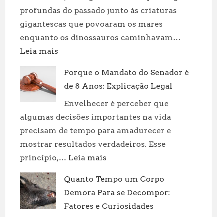
profundas do passado junto às criaturas
gigantescas que povoaram os mares
enquanto os dinossauros caminhavam…
:
Leia mais
Dinossauros
Porque o Mandato do Senador é
Aquáticos:
de 8 Anos: Explicação Legal
Tipos
e
Envelhecer é perceber que
Curiosidades
algumas decisões importantes na vida
precisam de tempo para amadurecer e
mostrar resultados verdadeiros. Esse
:
princípio,…
Leia mais
Porque
Quanto Tempo um Corpo
o
Demora Para se Decompor:
Mandato
do
Fatores e Curiosidades
Senador