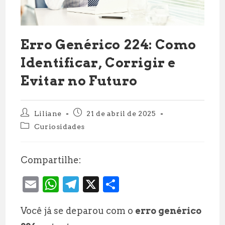
Erro Genérico 224: Como
Identificar, Corrigir e
Evitar no Futuro
Autor
Post
Liliane
21 de abril de 2025
do
publicado:
Categoria
Curiosidades
post:
do
post:
Compartilhe:
E
W
T
X
S
m
h
el
h
Você já se deparou com o
erro genérico
ai
at
e
a