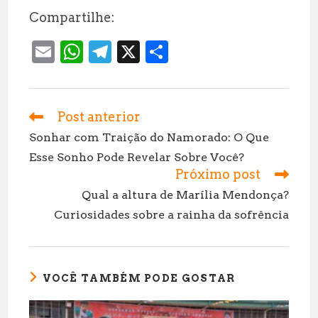
Compartilhe:
E
W
T
X
S
m
h
el
h
ai
at
e
a
l
s
g
r
Post anterior
Leia
mais
A
r
e
Sonhar com Traição do Namorado: O Que
artigos
Esse Sonho Pode Revelar Sobre Você?
p
a
Próximo post
p
m
Qual a altura de Marília Mendonça?
Curiosidades sobre a rainha da sofrência
VOCÊ TAMBÉM PODE GOSTAR