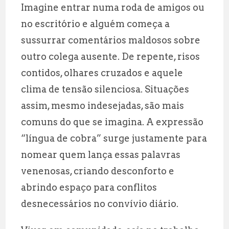
Imagine entrar numa roda de amigos ou
ai
at
e
a
no escritório e alguém começa a
l
s
g
r
sussurrar comentários maldosos sobre
A
r
e
outro colega ausente. De repente, risos
p
a
contidos, olhares cruzados e aquele
p
m
clima de tensão silenciosa. Situações
assim, mesmo indesejadas, são mais
comuns do que se imagina. A expressão
“língua de cobra” surge justamente para
nomear quem lança essas palavras
venenosas, criando desconforto e
abrindo espaço para conflitos
desnecessários no convívio diário.