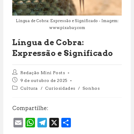
Língua de Cobra: Expressão e Significado - Imagem:
www.pixabay.com
Língua de Cobra:
Expressão e Significado
Autor
Redação Mini Posts
do
Post
9 de outubro de 2025
post:
publicado:
Categoria
Cultura
/
Curiosidades
/
Sonhos
do
post:
Compartilhe:
E
W
T
X
S
m
h
el
h