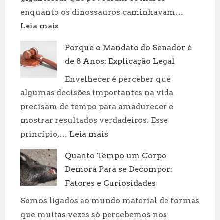
enquanto os dinossauros caminhavam…
:
Leia mais
Dinossauros
Porque o Mandato do Senador é
Aquáticos:
de 8 Anos: Explicação Legal
Tipos
e
Envelhecer é perceber que
Curiosidades
algumas decisões importantes na vida
precisam de tempo para amadurecer e
mostrar resultados verdadeiros. Esse
:
princípio,…
Leia mais
Porque
Quanto Tempo um Corpo
o
Demora Para se Decompor:
Mandato
do
Fatores e Curiosidades
Senador
Somos ligados ao mundo material de formas
é
que muitas vezes só percebemos nos
de