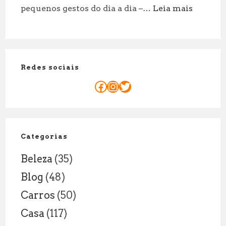
:
pequenos gestos do dia a dia –…
Leia mais
8
Quanto
Anos:
Tempo
Explicação
um
Legal
Corpo
Redes sociais
Demora
Para
Facebook
Instagram
Twitter
se
Decompo
Fatores
e
Categorias
Curiosid
Beleza
(35)
Blog
(48)
Carros
(50)
Casa
(117)