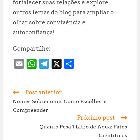
fortalecer suas relações e explore
outros temas do blog para ampliar o
olhar sobre convivência e
autoconfiança!
Compartilhe:
E
W
T
X
S
m
h
el
h
ai
at
e
a
l
s
g
r
Post anterior
Leia
mais
A
r
e
Nomes Sobrenome: Como Escolher e
artigos
Compreender
p
a
Próximo post
p
m
Quanto Pesa 1 Litro de Água: Fatos
Científicos