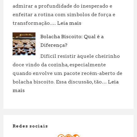
Valor
admirar a profundidade do inesperado e
enfeitar a rotina com símbolos de força e
:
transformação.…
Leia mais
Dália
Bolacha Biscoito: Qual é a
Negra:
Diferença?
Significado
e
Difícil resistir àquele cheirinho
Cultivo
doce vindo da cozinha, especialmente
quando envolve um pacote recém-aberto de
bolacha biscoito. Essa discussão, tão…
Leia
:
mais
Bolacha
Biscoito:
Qual
é
Redes sociais
a
Diferença?