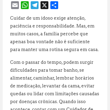
E
W
T
X
S
m
h
el
h
Cuidar de um idoso exige atenção,
ai
at
e
a
paciência e responsabilidade. Mas, em
l
s
g
r
muitos casos, a família percebe que
A
r
e
apenas boa vontade não é suficiente
p
a
para manter uma rotina segura em casa.
p
m
Com o passar do tempo, podem surgir
dificuldades para tomar banho, se
alimentar, caminhar, lembrar horários
de medicação, levantar da cama, evitar
quedas ou lidar com limitações causadas
por doenças crônicas. Quando isso
acontece, contar com um
Cuidador de