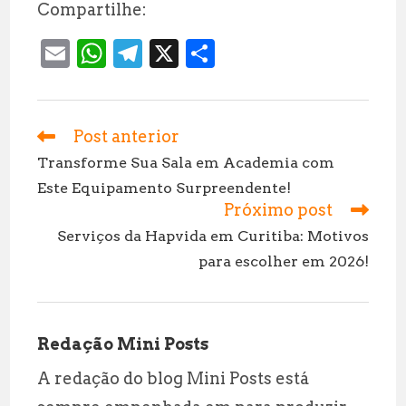
Compartilhe:
E
W
T
X
S
m
h
el
h
ai
at
e
a
l
s
g
r
Post anterior
Leia
mais
A
r
e
Transforme Sua Sala em Academia com
artigos
Este Equipamento Surpreendente!
p
a
Próximo post
p
m
Serviços da Hapvida em Curitiba: Motivos
para escolher em 2026!
Redação Mini Posts
A redação do blog Mini Posts está