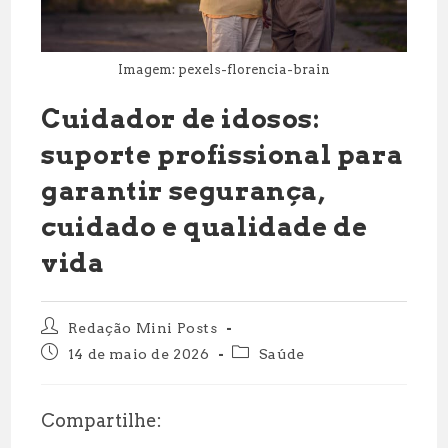
Imagem: pexels-florencia-brain
Cuidador de idosos:
suporte profissional para
garantir segurança,
cuidado e qualidade de
vida
Autor
Redação Mini Posts
do
Post
Categoria
14 de maio de 2026
Saúde
post:
publicado:
do
post:
Compartilhe: