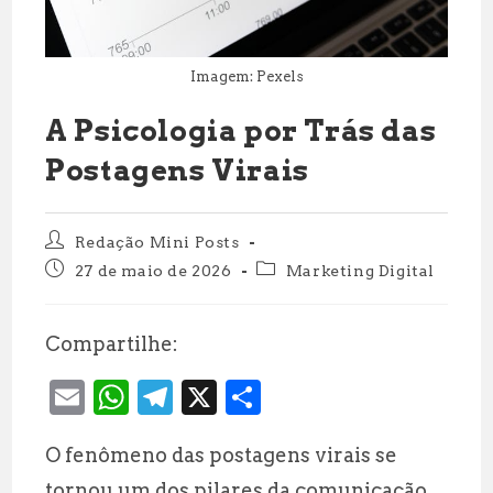
Imagem: Pexels
A Psicologia por Trás das
Postagens Virais
Autor
Redação Mini Posts
do
Post
Categoria
27 de maio de 2026
Marketing Digital
post:
publicado:
do
post:
Compartilhe:
E
W
T
X
S
m
h
el
h
O fenômeno das postagens virais se
ai
at
e
a
tornou um dos pilares da comunicação