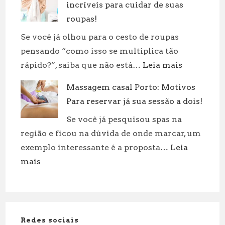
incríveis para cuidar de suas
um
Corpo
roupas!
Demora
Se você já olhou para o cesto de roupas
Para
pensando “como isso se multiplica tão
se
:
rápido?”, saiba que não está…
Leia mais
Decompo
Revolucion
Fatores
Massagem casal Porto: Motivos
sua
e
Para reservar já sua sessão a dois!
rotina:
Curiosid
práticas
Se você já pesquisou spas na
incríveis
região e ficou na dúvida de onde marcar, um
para
exemplo interessante é a proposta…
Leia
cuidar
:
mais
de
Massagem
suas
casal
roupas!
Porto:
Motivos
Redes sociais
Para