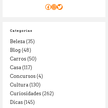
reservar
Facebook
Instagram
Twitter
já
sua
sessão
a
Categorias
dois!
Beleza
(35)
Blog
(48)
Carros
(50)
Casa
(117)
Concursos
(4)
Cultura
(130)
Curiosidades
(262)
Dicas
(145)