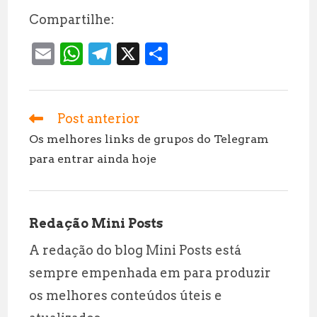
Compartilhe:
E
W
T
X
S
m
h
el
h
ai
at
e
a
l
s
g
r
Post anterior
Leia
mais
A
r
e
Os melhores links de grupos do Telegram
artigos
para entrar ainda hoje
p
a
p
m
Redação Mini Posts
A redação do blog Mini Posts está
sempre empenhada em para produzir
os melhores conteúdos úteis e