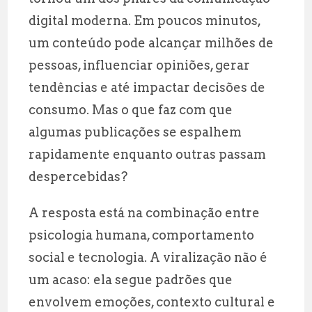
l
s
g
r
digital moderna. Em poucos minutos,
A
r
e
um conteúdo pode alcançar milhões de
p
a
pessoas, influenciar opiniões, gerar
p
m
tendências e até impactar decisões de
consumo. Mas o que faz com que
algumas publicações se espalhem
rapidamente enquanto outras passam
despercebidas?
A resposta está na combinação entre
psicologia humana, comportamento
social e tecnologia. A viralização não é
um acaso: ela segue padrões que
envolvem emoções, contexto cultural e