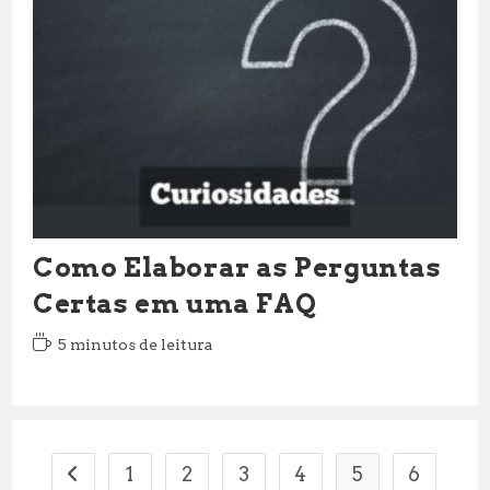
Como Elaborar as Perguntas
Certas em uma FAQ
Tempo
5 minutos de leitura
de
leitura:
1
2
3
4
5
6
Ir para a página anterior