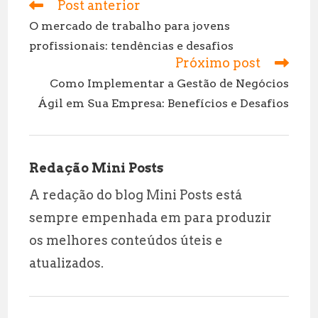
l
s
g
r
Post anterior
Leia
mais
A
r
e
O mercado de trabalho para jovens
artigos
profissionais: tendências e desafios
p
a
Próximo post
p
m
Como Implementar a Gestão de Negócios
Ágil em Sua Empresa: Benefícios e Desafios
Redação Mini Posts
A redação do blog Mini Posts está
sempre empenhada em para produzir
os melhores conteúdos úteis e
atualizados.