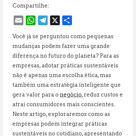
Compartilhe:
E
W
T
X
S
m
h
el
h
Você já se perguntou como pequenas
ai
at
e
a
mudanças podem fazer uma grande
l
s
g
r
diferença no futuro do planeta? Para as
A
r
e
empresas, adotar práticas sustentáveis
p
a
não é apenas uma escolha ética, mas
p
m
também uma estratégia inteligente que
gera valor para o
negócio
, reduz custos e
atrai consumidores mais conscientes.
Neste artigo, exploraremos como as
empresas podem integrar práticas
sustentáveis no cotidiano, apresentando