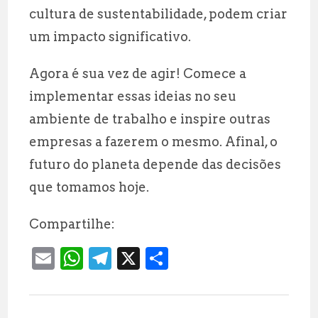
cultura de sustentabilidade, podem criar
um impacto significativo.
Agora é sua vez de agir! Comece a
implementar essas ideias no seu
ambiente de trabalho e inspire outras
empresas a fazerem o mesmo. Afinal, o
futuro do planeta depende das decisões
que tomamos hoje.
Compartilhe:
E
W
T
X
S
m
h
el
h
ai
at
e
a