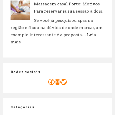
Fatores
Massagem casal Porto: Motivos
sua
e
Para reservar já sua sessão a dois!
rotina:
Curiosid
práticas
Se você já pesquisou spas na
incríveis
região e ficou na dúvida de onde marcar, um
para
exemplo interessante é a proposta…
Leia
cuidar
:
mais
de
Massagem
suas
casal
roupas!
Porto:
Motivos
Redes sociais
Para
reservar
Facebook
Instagram
Twitter
já
sua
sessão
a
Categorias
dois!