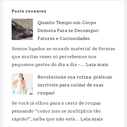
Posts recentes
Quanto Tempo um Corpo
Demora Para se Decompor:
Fatores e Curiosidades
Somos ligados ao mundo material de formas
que muitas vezes só percebemos nos
:
pequenos gestos do dia a dia –…
Leia mais
Quanto
Revolucione sua rotina: práticas
Tempo
incríveis para cuidar de suas
um
Corpo
roupas!
Demora
Se você já olhou para o cesto de roupas
Para
pensando “como isso se multiplica tão
se
:
rápido?”, saiba que não está…
Leia mais
Decompo
Revolucion