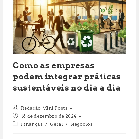
Como as empresas
podem integrar práticas
sustentáveis no dia a dia
Autor
Redação Mini Posts
do
Post
16 de dezembro de 2024
post:
publicado:
Categoria
Finanças
/
Geral
/
Negócios
do
post: