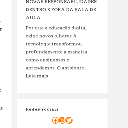
Para
NOVAS RESPONSABILIDADES
reservar
DENTRO E FORA DA SALA DE
já
AULA
a
sua
Por que a educação digital
r
sessão
exige novos olhares A
a
dois!
tecnologia transformou
profundamente a maneira
como ensinamos e
aprendemos. O ambiente…
:
Leia mais
O
e
PAPEL
DO
PROFESSOR
ás
Redes sociais
NA
ERA
Facebook
Instagram
Twitter
DIGITAL: