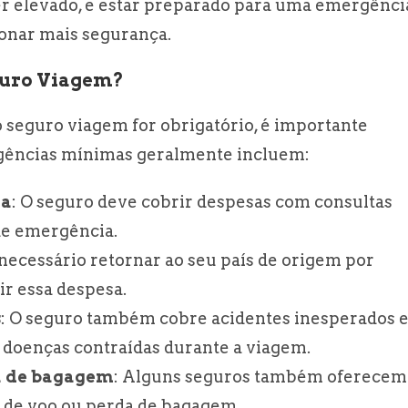
er elevado, e estar preparado para uma emergênci
ionar mais segurança.
guro Viagem?
o seguro viagem for obrigatório, é importante
xigências mínimas geralmente incluem:
ia
: O seguro deve cobrir despesas com consultas
 de emergência.
 necessário retornar ao seu país de origem por
ir essa despesa.
s
: O seguro também cobre acidentes inesperados 
 doenças contraídas durante a viagem.
a de bagagem
: Alguns seguros também oferecem
 de voo ou perda de bagagem.