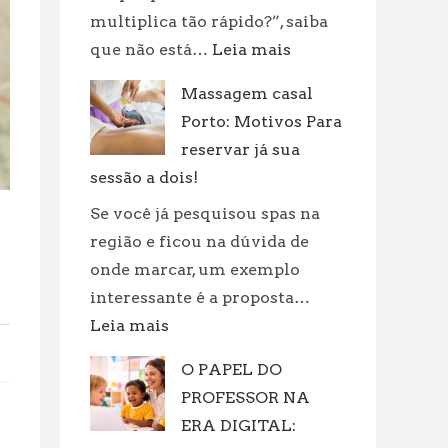
multiplica tão rápido?”, saiba
:
que não está…
Leia mais
Revolucione
Massagem casal
sua
Porto: Motivos Para
rotina:
práticas
reservar já sua
incríveis
sessão a dois!
para
Se você já pesquisou spas na
cuidar
região e ficou na dúvida de
de
onde marcar, um exemplo
suas
interessante é a proposta…
roupas!
:
Leia mais
Massagem
O PAPEL DO
casal
PROFESSOR NA
Porto:
Motivos
ERA DIGITAL: