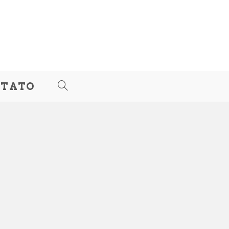
TATO
ALTERNAR
PESQUISA
DO
SITE