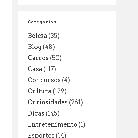
NOVAS
RESPONSABILIDADES
DENTRO
Categorias
E
Beleza
(35)
FORA
DA
Blog
(48)
SALA
Carros
(50)
DE
AULA
Casa
(117)
Concursos
(4)
Cultura
(129)
Curiosidades
(261)
Dicas
(145)
Entretenimento
(1)
Esportes
(14)