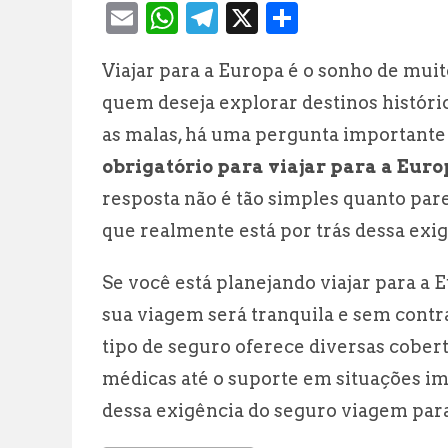
E
W
T
X
S
m
h
el
h
Viajar para a Europa é o sonho de mui
ai
at
e
a
quem deseja explorar destinos histórico
l
s
g
r
as malas, há uma pergunta importante
A
r
e
obrigatório para viajar para a Eur
p
a
resposta não é tão simples quanto par
p
m
que realmente está por trás dessa exig
Se você está planejando viajar para a
sua viagem será tranquila e sem cont
tipo de seguro oferece diversas cober
médicas até o suporte em situações im
dessa exigência do seguro viagem para