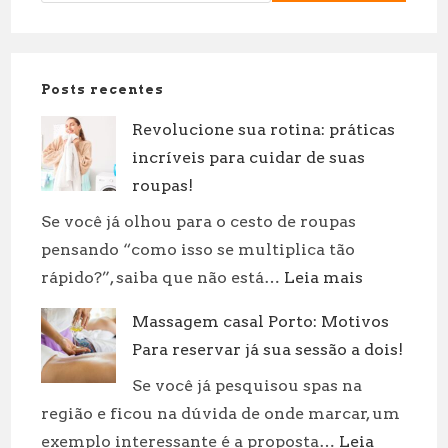
Posts recentes
Revolucione sua rotina: práticas
incríveis para cuidar de suas
roupas!
Se você já olhou para o cesto de roupas
pensando “como isso se multiplica tão
:
rápido?”, saiba que não está…
Leia mais
Revolucion
Massagem casal Porto: Motivos
sua
Para reservar já sua sessão a dois!
rotina:
práticas
Se você já pesquisou spas na
incríveis
região e ficou na dúvida de onde marcar, um
para
exemplo interessante é a proposta…
Leia