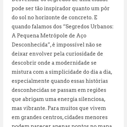
ai
at
e
a
pode ser tão inspirador quanto um pôr
l
s
g
r
do sol no horizonte de concreto. E
A
r
e
quando falamos dos “Segredos Urbanos:
p
a
A Pequena Metrópole de Aço
p
m
Desconhecida”, é impossível não se
deixar envolver pela curiosidade de
descobrir onde a modernidade se
mistura com a simplicidade do dia a dia,
especialmente quando essas histórias
desconhecidas se passam em regiões
que abrigam uma energia silenciosa,
mas vibrante. Para muitos que vivem
em grandes centros, cidades menores
podem parecer apenas pontos no mapa,