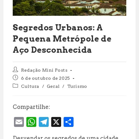
Segredos Urbanos: A
Pequena Metrópole de
Aço Desconhecida
Autor
Redação Mini Posts
do
Post
6 de outubro de 2025
post:
publicado:
Categoria
Cultura
/
Geral
/
Turismo
do
post:
Compartilhe:
E
W
T
X
S
m
h
el
h
Desvendar os segredos de uma cidade