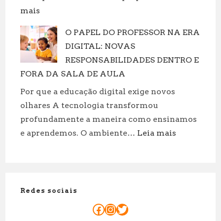
cuidar
:
mais
de
Massagem
suas
O PAPEL DO PROFESSOR NA ERA
casal
roupas!
DIGITAL: NOVAS
Porto:
Motivos
RESPONSABILIDADES DENTRO E
Para
FORA DA SALA DE AULA
reservar
Por que a educação digital exige novos
já
olhares A tecnologia transformou
sua
profundamente a maneira como ensinamos
sessão
:
e aprendemos. O ambiente…
Leia mais
a
O
dois!
PAPEL
DO
PROFESSOR
Redes sociais
NA
ERA
Facebook
Instagram
Twitter
DIGITAL: