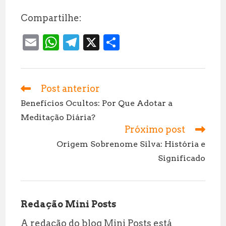
Compartilhe:
E
W
T
X
S
m
h
el
h
ai
at
e
a
l
s
g
r
Post anterior
Leia
mais
A
r
e
Benefícios Ocultos: Por Que Adotar a
artigos
Meditação Diária?
p
a
Próximo post
p
m
Origem Sobrenome Silva: História e
Significado
Redação Mini Posts
A redação do blog Mini Posts está