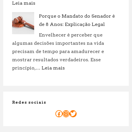
:
Leia mais
Dinossauros
Porque o Mandato do Senador é
Aquáticos:
de 8 Anos: Explicação Legal
Tipos
e
Envelhecer é perceber que
Curiosidades
algumas decisões importantes na vida
precisam de tempo para amadurecer e
mostrar resultados verdadeiros. Esse
:
princípio,…
Leia mais
Porque
o
Mandato
do
Redes sociais
Senador
é
Facebook
Instagram
Twitter
de
8