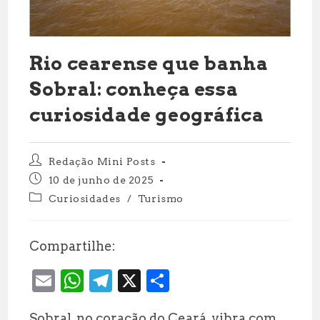
Rio cearense que banha
Sobral: conheça essa
curiosidade geográfica
Autor
Redação Mini Posts
do
Post
10 de junho de 2025
post:
publicado:
Categoria
Curiosidades
/
Turismo
do
post:
Compartilhe:
E
W
T
X
S
m
h
el
h
Sobral, no coração do Ceará, vibra com