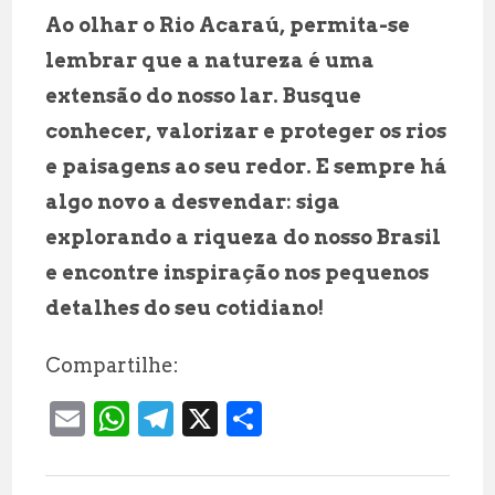
Ao olhar o Rio Acaraú, permita-se
lembrar que a natureza é uma
extensão do nosso lar. Busque
conhecer, valorizar e proteger os rios
e paisagens ao seu redor. E sempre há
algo novo a desvendar: siga
explorando a riqueza do nosso Brasil
e encontre inspiração nos pequenos
detalhes do seu cotidiano!
Compartilhe:
E
W
T
X
S
m
h
el
h
ai
at
e
a