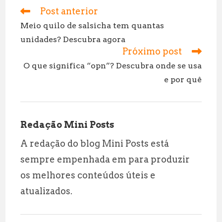
l
s
g
r
Post anterior
Leia
mais
A
r
e
Meio quilo de salsicha tem quantas
artigos
unidades? Descubra agora
p
a
Próximo post
p
m
O que significa “opn”? Descubra onde se usa
e por quê
Redação Mini Posts
A redação do blog Mini Posts está
sempre empenhada em para produzir
os melhores conteúdos úteis e
atualizados.