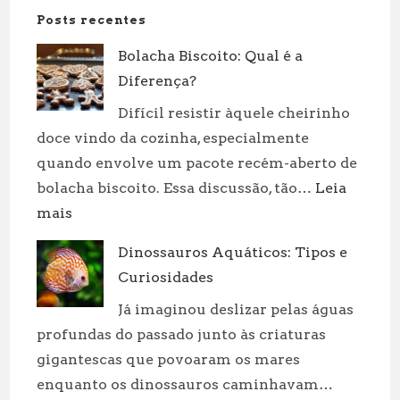
Posts recentes
Bolacha Biscoito: Qual é a
Diferença?
Difícil resistir àquele cheirinho
doce vindo da cozinha, especialmente
quando envolve um pacote recém-aberto de
bolacha biscoito. Essa discussão, tão…
Leia
:
mais
Bolacha
Dinossauros Aquáticos: Tipos e
Biscoito:
Curiosidades
Qual
é
Já imaginou deslizar pelas águas
a
profundas do passado junto às criaturas
Diferença?
gigantescas que povoaram os mares
enquanto os dinossauros caminhavam…