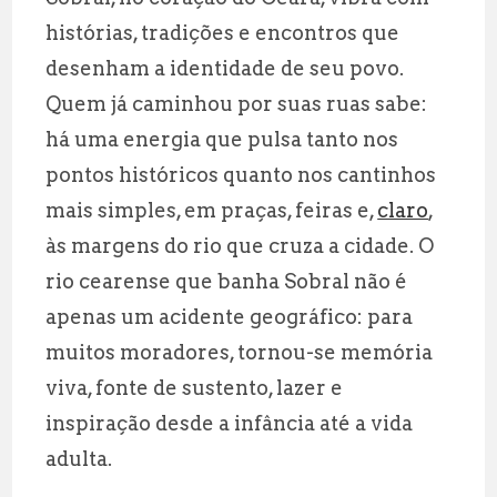
ai
at
e
a
histórias, tradições e encontros que
l
s
g
r
desenham a identidade de seu povo.
A
r
e
Quem já caminhou por suas ruas sabe:
p
a
há uma energia que pulsa tanto nos
p
m
pontos históricos quanto nos cantinhos
mais simples, em praças, feiras e,
claro
,
às margens do rio que cruza a cidade. O
rio cearense que banha Sobral não é
apenas um acidente geográfico: para
muitos moradores, tornou-se memória
viva, fonte de sustento, lazer e
inspiração desde a infância até a vida
adulta.