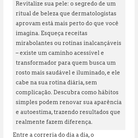
ai
at
e
a
Revitalize sua pele: o segredo de um
l
s
g
r
ritual de beleza que dermatologistas
A
r
e
aprovam está mais perto do que você
p
a
imagina. Esqueça receitas
p
m
mirabolantes ou rotinas inalcançáveis
– existe um caminho acessível e
transformador para quem busca um
rosto mais saudável e iluminado, e ele
cabe na sua rotina diária, sem
complicação. Descubra como hábitos
simples podem renovar sua aparência
e autoestima, trazendo resultados que
realmente fazem diferença.
Entre a correria do dia a dia, o