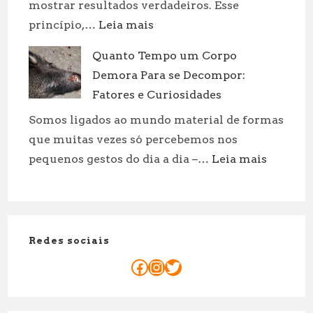
mostrar resultados verdadeiros. Esse
:
princípio,…
Leia mais
Porque
Quanto Tempo um Corpo
o
Demora Para se Decompor:
Mandato
do
Fatores e Curiosidades
Senador
Somos ligados ao mundo material de formas
é
que muitas vezes só percebemos nos
de
:
pequenos gestos do dia a dia –…
Leia mais
8
Quanto
Anos:
Tempo
Explicação
um
Legal
Corpo
Redes sociais
Demora
Para
Facebook
Instagram
Twitter
se
Decompo