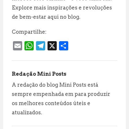
Explore mais inspirações e revoluções
de bem-estar aqui no blog.
Compartilhe:
E
W
T
X
S
m
h
el
h
ai
at
e
a
l
s
g
r
Redação Mini Posts
A
r
e
A redação do blog Mini Posts está
p
a
sempre empenhada em para produzir
p
m
os melhores conteúdos úteis e
atualizados.