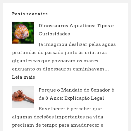
Posts recentes
Dinossauros Aquáticos: Tipos e
Curiosidades
Já imaginou deslizar pelas águas
profundas do passado junto às criaturas
gigantescas que povoaram os mares
enquanto os dinossauros caminhavam…
:
Leia mais
Dinossauros
Porque o Mandato do Senador é
Aquáticos:
de 8 Anos: Explicação Legal
Tipos
e
Envelhecer é perceber que
Curiosidades
algumas decisões importantes na vida
precisam de tempo para amadurecer e