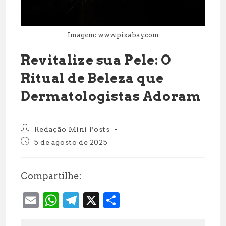
Imagem: www.pixabay.com
Revitalize sua Pele: O
Ritual de Beleza que
Dermatologistas Adoram
Autor
Redação Mini Posts
do
Post
5 de agosto de 2025
post:
publicado:
Compartilhe:
E
W
T
X
S
m
h
el
h