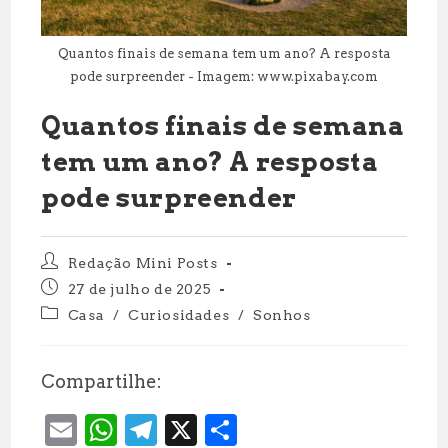
Quantos finais de semana tem um ano? A resposta
pode surpreender - Imagem: www.pixabay.com
Quantos finais de semana
tem um ano? A resposta
pode surpreender
Autor
Redação Mini Posts
do
Post
27 de julho de 2025
post:
publicado:
Categoria
Casa
/
Curiosidades
/
Sonhos
do
post:
Compartilhe:
E
W
T
X
S