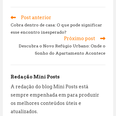
m
h
el
h
ai
at
e
a
l
s
g
r
Post anterior
Leia
mais
A
r
e
Cobra dentro de casa: O que pode significar
artigos
esse encontro inesperado?
p
a
Próximo post
p
m
Descubra o Novo Refúgio Urbano: Onde o
Sonho do Apartamento Acontece
Redação Mini Posts
A redação do blog Mini Posts está
sempre empenhada em para produzir
os melhores conteúdos úteis e
atualizados.