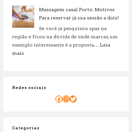
Revolucion
Fatores
Massagem casal Porto: Motivos
sua
e
Para reservar já sua sessão a dois!
rotina:
Curiosid
práticas
Se você já pesquisou spas na
incríveis
região e ficou na dúvida de onde marcar, um
para
exemplo interessante é a proposta…
Leia
cuidar
:
mais
de
Massagem
suas
casal
roupas!
Porto:
Motivos
Redes sociais
Para
reservar
Facebook
Instagram
Twitter
já
sua
sessão
a
Categorias