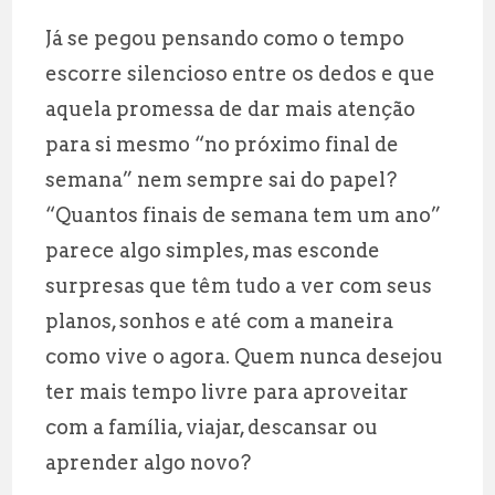
m
h
el
h
Já se pegou pensando como o tempo
ai
at
e
a
escorre silencioso entre os dedos e que
l
s
g
r
aquela promessa de dar mais atenção
A
r
e
para si mesmo “no próximo final de
p
a
semana” nem sempre sai do papel?
p
m
“Quantos finais de semana tem um ano”
parece algo simples, mas esconde
surpresas que têm tudo a ver com seus
planos, sonhos e até com a maneira
como vive o agora. Quem nunca desejou
ter mais tempo livre para aproveitar
com a família, viajar, descansar ou
aprender algo novo?