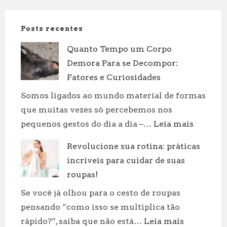
Posts recentes
Quanto Tempo um Corpo
Demora Para se Decompor:
Fatores e Curiosidades
Somos ligados ao mundo material de formas
que muitas vezes só percebemos nos
:
pequenos gestos do dia a dia –…
Leia mais
Quanto
Revolucione sua rotina: práticas
Tempo
incríveis para cuidar de suas
um
Corpo
roupas!
Demora
Se você já olhou para o cesto de roupas
Para
pensando “como isso se multiplica tão
se
:
rápido?”, saiba que não está…
Leia mais
Decompo