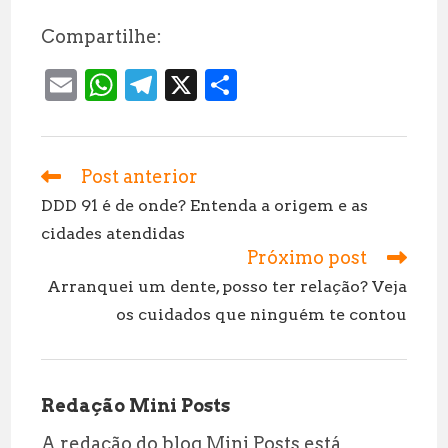
Compartilhe:
E
W
T
X
S
m
h
el
h
ai
at
e
a
l
s
g
r
Post anterior
Leia
mais
A
r
e
DDD 91 é de onde? Entenda a origem e as
artigos
cidades atendidas
p
a
Próximo post
p
m
Arranquei um dente, posso ter relação? Veja
os cuidados que ninguém te contou
Redação Mini Posts
A redação do blog Mini Posts está