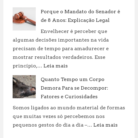
Dinossauros
Porque o Mandato do Senador é
Aquáticos:
de 8 Anos: Explicação Legal
Tipos
e
Envelhecer é perceber que
Curiosidades
algumas decisões importantes na vida
precisam de tempo para amadurecer e
mostrar resultados verdadeiros. Esse
:
princípio,…
Leia mais
Porque
Quanto Tempo um Corpo
o
Demora Para se Decompor:
Mandato
do
Fatores e Curiosidades
Senador
Somos ligados ao mundo material de formas
é
que muitas vezes só percebemos nos
de
:
pequenos gestos do dia a dia –…
Leia mais
8
Quanto
Anos: