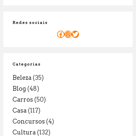
Tempo
Explicação
um
Legal
Corpo
Redes sociais
Demora
Para
Facebook
Instagram
Twitter
se
Decompo
Fatores
e
Categorias
Curiosid
Beleza
(35)
Blog
(48)
Carros
(50)
Casa
(117)
Concursos
(4)
Cultura
(132)