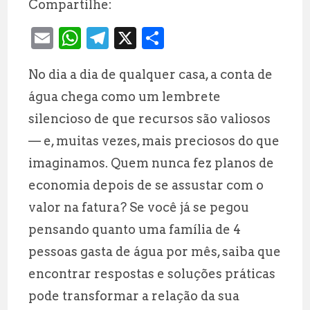
Compartilhe:
E
W
T
X
S
m
h
el
h
No dia a dia de qualquer casa, a conta de
ai
at
e
a
água chega como um lembrete
l
s
g
r
silencioso de que recursos são valiosos
A
r
e
— e, muitas vezes, mais preciosos do que
p
a
imaginamos. Quem nunca fez planos de
p
m
economia depois de se assustar com o
valor na fatura? Se você já se pegou
pensando quanto uma família de 4
pessoas gasta de água por mês, saiba que
encontrar respostas e soluções práticas
pode transformar a relação da sua