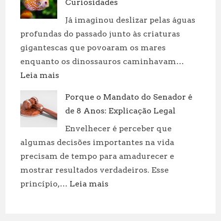
Curiosidades
Qual
é
Já imaginou deslizar pelas águas
a
profundas do passado junto às criaturas
Diferença?
gigantescas que povoaram os mares
enquanto os dinossauros caminhavam…
:
Leia mais
Dinossauros
Porque o Mandato do Senador é
Aquáticos:
de 8 Anos: Explicação Legal
Tipos
e
Envelhecer é perceber que
Curiosidades
algumas decisões importantes na vida
precisam de tempo para amadurecer e
mostrar resultados verdadeiros. Esse
:
princípio,…
Leia mais
Porque
o
Mandato