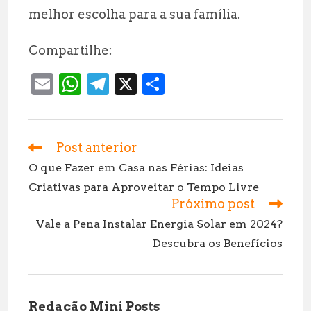
melhor escolha para a sua família.
Compartilhe:
E
W
T
X
S
m
h
el
h
ai
at
e
a
l
s
g
r
Post anterior
Leia
mais
A
r
e
O que Fazer em Casa nas Férias: Ideias
artigos
Criativas para Aproveitar o Tempo Livre
p
a
Próximo post
p
m
Vale a Pena Instalar Energia Solar em 2024?
Descubra os Benefícios
Redação Mini Posts