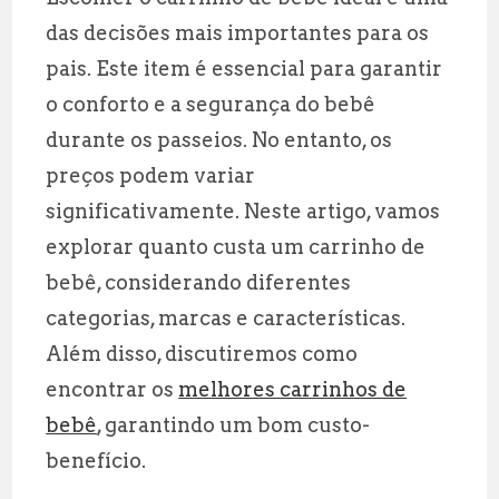
ai
at
e
a
das decisões mais importantes para os
l
s
g
r
pais. Este item é essencial para garantir
A
r
e
o conforto e a segurança do bebê
p
a
durante os passeios. No entanto, os
p
m
preços podem variar
significativamente. Neste artigo, vamos
explorar quanto custa um carrinho de
bebê, considerando diferentes
categorias, marcas e características.
Além disso, discutiremos como
encontrar os
melhores carrinhos de
bebê
, garantindo um bom custo-
benefício.