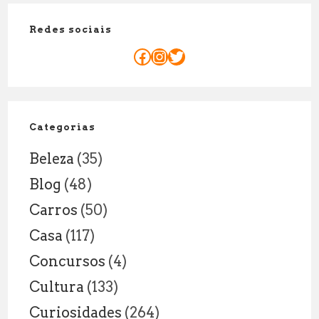
do
Redes sociais
Senador
é
Facebook
Instagram
Twitter
de
8
Anos:
Explicação
Categorias
Legal
Beleza
(35)
Blog
(48)
Carros
(50)
Casa
(117)
Concursos
(4)
Cultura
(133)
Curiosidades
(264)