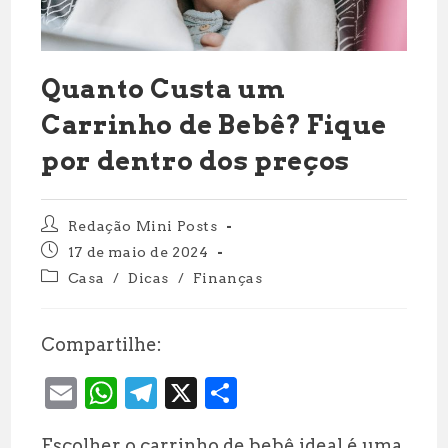
Quanto Custa um
Carrinho de Bebê? Fique
por dentro dos preços
Autor
Redação Mini Posts
do
Post
17 de maio de 2024
post:
publicado:
Categoria
Casa
/
Dicas
/
Finanças
do
post:
Compartilhe:
E
W
T
X
S
m
h
el
h
Escolher o carrinho de bebê ideal é uma