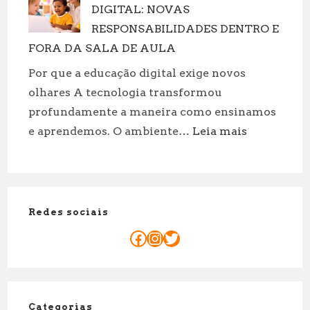
DIGITAL: NOVAS
Porto:
Motivos
RESPONSABILIDADES DENTRO E
Para
FORA DA SALA DE AULA
reservar
Por que a educação digital exige novos
já
olhares A tecnologia transformou
sua
profundamente a maneira como ensinamos
sessão
:
e aprendemos. O ambiente…
Leia mais
a
O
dois!
PAPEL
DO
PROFESSOR
Redes sociais
NA
ERA
Facebook
Instagram
Twitter
DIGITAL:
NOVAS
RESPONSAB
DENTRO
Categorias