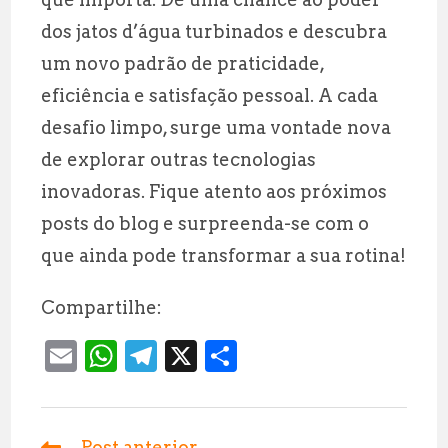
dos jatos d’água turbinados e descubra
um novo padrão de praticidade,
eficiência e satisfação pessoal. A cada
desafio limpo, surge uma vontade nova
de explorar outras tecnologias
inovadoras. Fique atento aos próximos
posts do blog e surpreenda-se com o
que ainda pode transformar a sua rotina!
Compartilhe:
E
W
T
X
S
m
h
el
h
ai
at
e
a
Post anterior
Leia