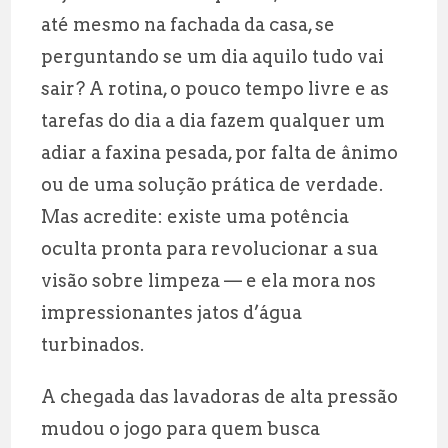
l
s
g
r
até mesmo na fachada da casa, se
A
r
e
perguntando se um dia aquilo tudo vai
p
a
sair? A rotina, o pouco tempo livre e as
p
m
tarefas do dia a dia fazem qualquer um
adiar a faxina pesada, por falta de ânimo
ou de uma solução prática de verdade.
Mas acredite: existe uma potência
oculta pronta para revolucionar a sua
visão sobre limpeza — e ela mora nos
impressionantes jatos d’água
turbinados.
A chegada das lavadoras de alta pressão
mudou o jogo para quem busca