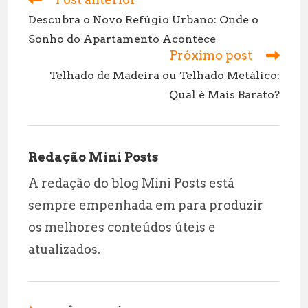
l
s
g
r
mais
A
r
e
Descubra o Novo Refúgio Urbano: Onde o
artigos
Sonho do Apartamento Acontece
p
a
Próximo post
p
m
Telhado de Madeira ou Telhado Metálico:
Qual é Mais Barato?
Redação Mini Posts
A redação do blog Mini Posts está
sempre empenhada em para produzir
os melhores conteúdos úteis e
atualizados.