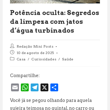
Potência oculta: Segredos
da limpeza com jatos
d’água turbinados
Autor
Redação Mini Posts
do
Post
10 de agosto de 2025
post:
publicado:
Categoria
Casa
/
Curiosidades
/
Saúde
do
post:
Compartilhe:
E
W
T
X
S
m
h
el
h
Você já se pegou olhando para aquela
ai
at
e
a
sujeira teimosa no quintal, no carro ou