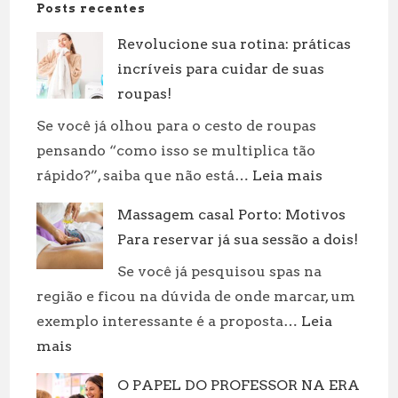
Posts recentes
Revolucione sua rotina: práticas
incríveis para cuidar de suas
roupas!
Se você já olhou para o cesto de roupas
pensando “como isso se multiplica tão
:
rápido?”, saiba que não está…
Leia mais
Revolucion
Massagem casal Porto: Motivos
sua
Para reservar já sua sessão a dois!
rotina:
práticas
Se você já pesquisou spas na
incríveis
região e ficou na dúvida de onde marcar, um
para
exemplo interessante é a proposta…
Leia
cuidar
:
mais
de
Massagem
suas
O PAPEL DO PROFESSOR NA ERA
casal
roupas!