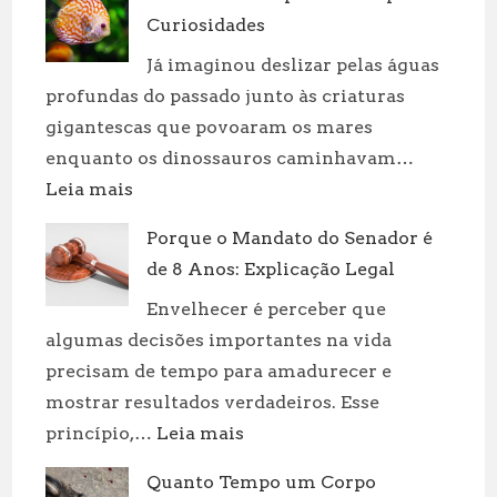
Curiosidades
Já imaginou deslizar pelas águas
profundas do passado junto às criaturas
gigantescas que povoaram os mares
enquanto os dinossauros caminhavam…
:
Leia mais
Dinossauros
Porque o Mandato do Senador é
Aquáticos:
de 8 Anos: Explicação Legal
Tipos
e
Envelhecer é perceber que
Curiosidades
algumas decisões importantes na vida
precisam de tempo para amadurecer e
mostrar resultados verdadeiros. Esse
:
princípio,…
Leia mais
Porque
Quanto Tempo um Corpo
o