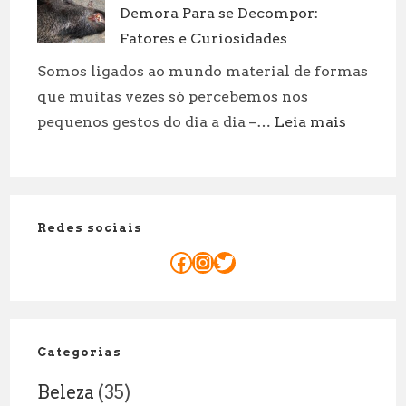
Demora Para se Decompor:
Mandato
do
Fatores e Curiosidades
Senador
Somos ligados ao mundo material de formas
é
que muitas vezes só percebemos nos
de
:
pequenos gestos do dia a dia –…
Leia mais
8
Quanto
Anos:
Tempo
Explicação
um
Legal
Corpo
Redes sociais
Demora
Para
Facebook
Instagram
Twitter
se
Decompo
Fatores
e
Categorias
Curiosid
Beleza
(35)