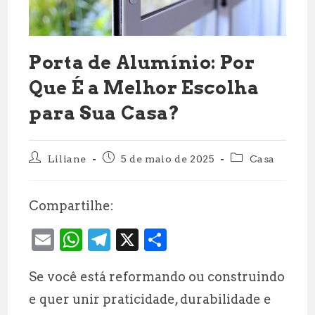
Porta de Alumínio: Por
Que É a Melhor Escolha
para Sua Casa?
Autor
Post
Categoria
Liliane
5 de maio de 2025
Casa
do
publicado:
do
post:
post:
Compartilhe:
E
W
T
X
S
m
h
el
h
Se você está reformando ou construindo
ai
at
e
a
e quer unir praticidade, durabilidade e
l
s
g
r