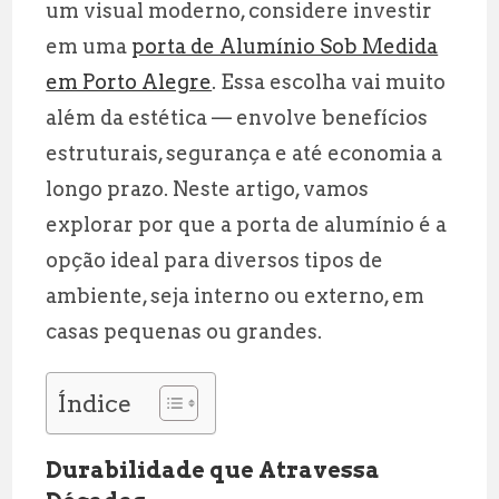
um visual moderno, considere investir
A
r
e
em uma
porta de Alumínio Sob Medida
p
a
em Porto Alegre
. Essa escolha vai muito
p
m
além da estética — envolve benefícios
estruturais, segurança e até economia a
longo prazo. Neste artigo, vamos
explorar por que a porta de alumínio é a
opção ideal para diversos tipos de
ambiente, seja interno ou externo, em
casas pequenas ou grandes.
Índice
Durabilidade que Atravessa