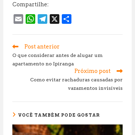
Compartilhe:
E
W
T
X
S
m
h
el
h
ai
at
e
a
l
s
g
r
Post anterior
Leia
mais
A
r
e
O que considerar antes de alugar um
artigos
apartamento no Ipiranga
p
a
Próximo post
p
m
Como evitar rachaduras causadas por
vazamentos invisíveis
VOCÊ TAMBÉM PODE GOSTAR