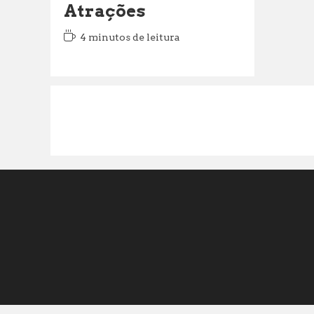
Atrações
Tempo
4 minutos de leitura
de
leitura: