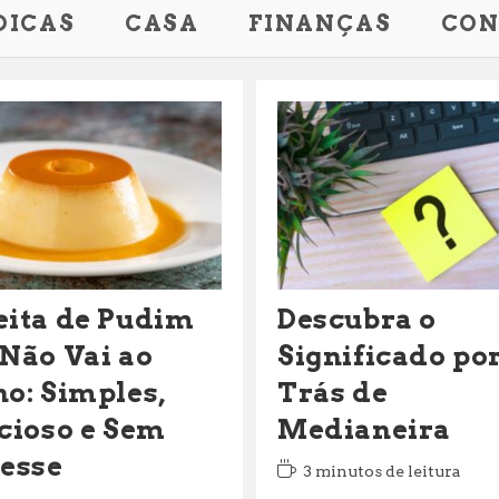
DICAS
CASA
FINANÇAS
CON
eita de Pudim
Descubra o
 Não Vai ao
Significado po
no: Simples,
Trás de
icioso e Sem
Medianeira
resse
Tempo
3 minutos de leitura
de