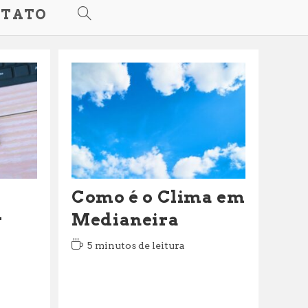
TATO
ALTERNAR
PESQUISA
DO
SITE
Como é o Clima em
r
Medianeira
Tempo
5 minutos de leitura
de
leitura: