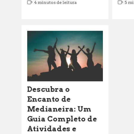
Tempo
Tempo
4 minutos de leitura
5 mi
de
de
leitura:
leitura:
Descubra o
Encanto de
Medianeira: Um
Guia Completo de
Atividades e