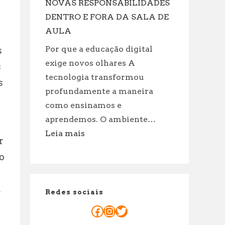
Para
NOVAS RESPONSABILIDADES
reservar
DENTRO E FORA DA SALA DE
já
AULA
sua
Por que a educação digital
s
sessão
exige novos olhares A
a
s
dois!
tecnologia transformou
s
profundamente a maneira
como ensinamos e
aprendemos. O ambiente…
:
Leia mais
r
O
do
PAPEL
DO
PROFESSOR
,
Redes sociais
NA
ERA
Facebook
Instagram
Twitter
DIGITAL: