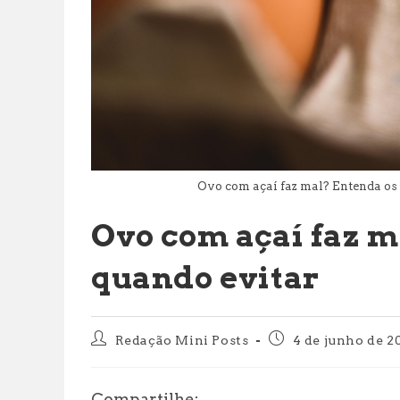
Ovo com açaí faz mal? Entenda os
Ovo com açaí faz m
quando evitar
Autor
Post
Redação Mini Posts
4 de junho de 2
do
publicado:
post:
Compartilhe: