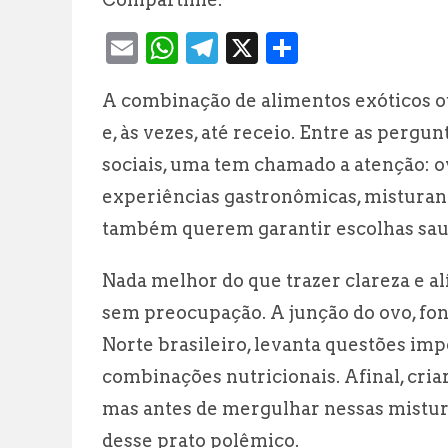
E
W
T
X
S
m
h
el
h
A combinação de alimentos exóticos o
ai
at
e
a
e, às vezes, até receio. Entre as perg
l
s
g
r
sociais, uma tem chamado a atenção: 
A
r
e
experiências gastronômicas, misturando
p
a
também querem garantir escolhas saud
p
m
Nada melhor do que trazer clareza e a
sem preocupação. A junção do ovo, font
Norte brasileiro, levanta questões imp
combinações nutricionais. Afinal, cria
mas antes de mergulhar nessas mistura
desse prato polêmico.