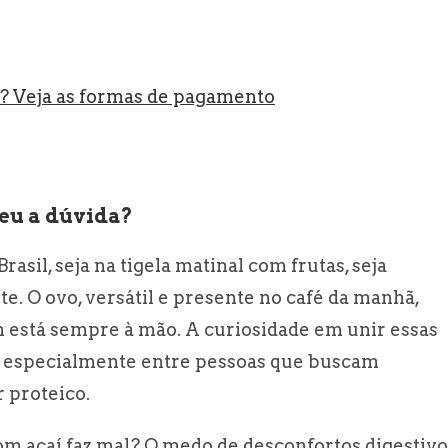
? Veja as formas de pagamento
eu a dúvida?
asil, seja na tigela matinal com frutas, seja
. O ovo, versátil e presente no café da manhã,
 está sempre à mão. A curiosidade em unir essas
a, especialmente entre pessoas que buscam
r proteico.
om açaí faz mal? O medo de desconfortos digestivo