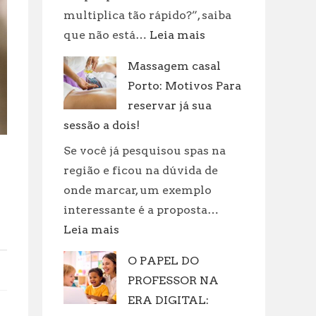
multiplica tão rápido?”, saiba
:
que não está…
Leia mais
Revolucione
Massagem casal
sua
Porto: Motivos Para
rotina:
práticas
reservar já sua
incríveis
sessão a dois!
para
Se você já pesquisou spas na
cuidar
região e ficou na dúvida de
de
onde marcar, um exemplo
suas
interessante é a proposta…
roupas!
:
Leia mais
Massagem
O PAPEL DO
casal
PROFESSOR NA
Porto:
Motivos
ERA DIGITAL: