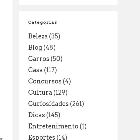
NOVAS
RESPONSABILIDADES
DENTRO
Categorias
E
Beleza
(35)
FORA
DA
Blog
(48)
SALA
Carros
(50)
DE
AULA
Casa
(117)
Concursos
(4)
Cultura
(129)
Curiosidades
(261)
Dicas
(145)
Entretenimento
(1)
Esportes
(14)
s