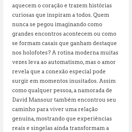
aquecem o coração e trazem histórias
l
s
g
r
curiosas que inspiram a todos. Quem
A
r
e
nunca se pegou imaginando como
p
a
grandes encontros acontecem ou como
p
m
se formam casais que ganham destaque
nos holofotes? A rotina moderna muitas
vezes leva ao automatismo, mas o amor
revela que a conexão especial pode
surgir em momentos inusitados. Assim
como qualquer pessoa, a namorada de
David Mansour também encontrou seu
caminho para viver uma relação
genuína, mostrando que experiências
reais e singelas ainda transformam a