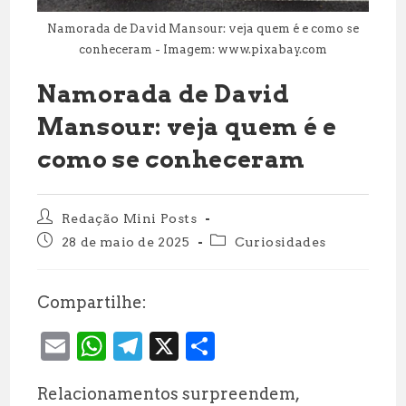
Namorada de David Mansour: veja quem é e como se
conheceram - Imagem: www.pixabay.com
Namorada de David
Mansour: veja quem é e
como se conheceram
Autor
Redação Mini Posts
do
Post
Categoria
28 de maio de 2025
Curiosidades
post:
publicado:
do
post:
Compartilhe:
E
W
T
X
S
m
h
el
h
Relacionamentos surpreendem,
ai
at
e
a