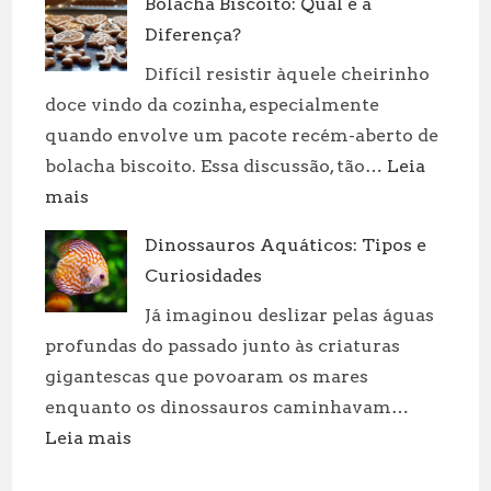
Bolacha Biscoito: Qual é a
Negra:
Diferença?
Significado
e
Difícil resistir àquele cheirinho
Cultivo
doce vindo da cozinha, especialmente
quando envolve um pacote recém-aberto de
bolacha biscoito. Essa discussão, tão…
Leia
:
mais
Bolacha
Dinossauros Aquáticos: Tipos e
Biscoito:
Curiosidades
Qual
é
Já imaginou deslizar pelas águas
a
profundas do passado junto às criaturas
Diferença?
gigantescas que povoaram os mares
enquanto os dinossauros caminhavam…
:
Leia mais
Dinossauros
Aquáticos: