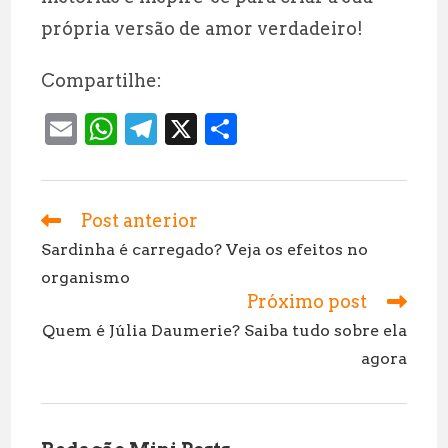
própria versão de amor verdadeiro!
Compartilhe:
E
W
T
X
S
m
h
el
h
ai
at
e
a
l
s
g
r
Post anterior
Leia
mais
A
r
e
Sardinha é carregado? Veja os efeitos no
artigos
organismo
p
a
Próximo post
p
m
Quem é Júlia Daumerie? Saiba tudo sobre ela
agora