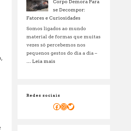
Corpo Demora Para
Mandato
do
se Decompor:
Senador
Fatores e Curiosidades
é
Somos ligados ao mundo
de
material de formas que muitas
8
vezes só percebemos nos
Anos:
pequenos gestos do dia a dia –
Explicação
,
Legal
:
…
Leia mais
Quanto
Tempo
um
Corpo
Redes sociais
Demora
Para
Facebook
Instagram
Twitter
se
Decompor:
Fatores
e