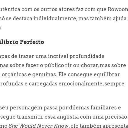
autêntica com os outros atores faz com que Rowoo
o só se destaca individualmente, mas também ajuda 
.
íbrio Perfeito
apaz de trazer uma incrível profundidade
as sobre fazer o público rir ou chorar, mas sobre
orgânicas e genuínas. Ele consegue equilibrar
profundas e carregadas emocionalmente, sempre
 seu personagem passa por dilemas familiares e
nsegue transmitir essa angústia com uma precisão
como
She Would Never Know
, ele também apresent