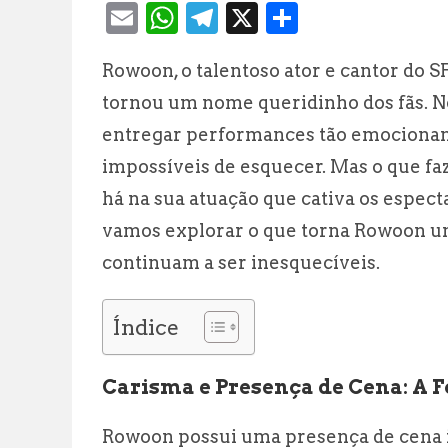
E
W
T
X
S
m
h
el
h
Rowoon, o talentoso ator e cantor do 
ai
at
e
a
tornou um nome queridinho dos fãs. N
l
s
g
r
entregar performances tão emocionan
A
r
e
impossíveis de esquecer. Mas o que fa
p
a
há na sua atuação que cativa os espec
p
m
vamos explorar o que torna Rowoon um
continuam a ser inesquecíveis.
Índice
Carisma e Presença de Cena: A 
Rowoon possui uma presença de cena i