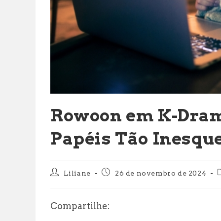
Rowoon em K-Drama
Papéis Tão Inesqu
Autor
Post
Liliane
26 de novembro de 2024
do
publicado:
post:
p
Compartilhe: