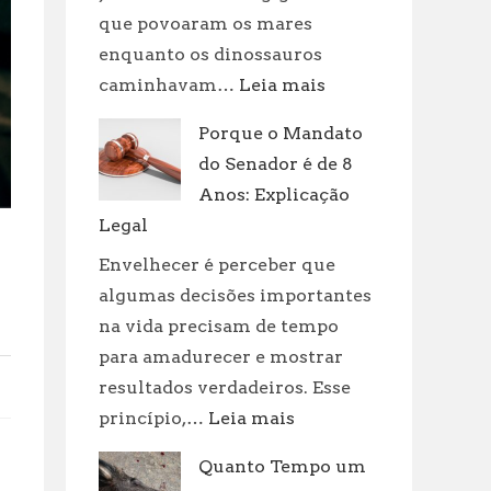
que povoaram os mares
enquanto os dinossauros
:
caminhavam…
Leia mais
Dinossauros
Porque o Mandato
Aquáticos:
do Senador é de 8
Tipos
e
Anos: Explicação
Curiosidades
Legal
Envelhecer é perceber que
algumas decisões importantes
na vida precisam de tempo
para amadurecer e mostrar
resultados verdadeiros. Esse
:
princípio,…
Leia mais
Porque
Quanto Tempo um
o