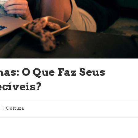
s: O Que Faz Seus
ecíveis?
Categoria
Cultura
do
ost: