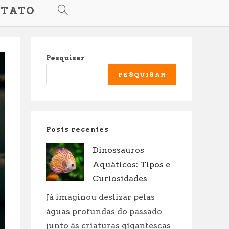
TATO
ALTERNAR
PESQUISA
Pesquisar
DO
PESQUISAR
SITE
Posts recentes
Dinossauros
Aquáticos: Tipos e
Curiosidades
Já imaginou deslizar pelas
águas profundas do passado
junto às criaturas gigantescas