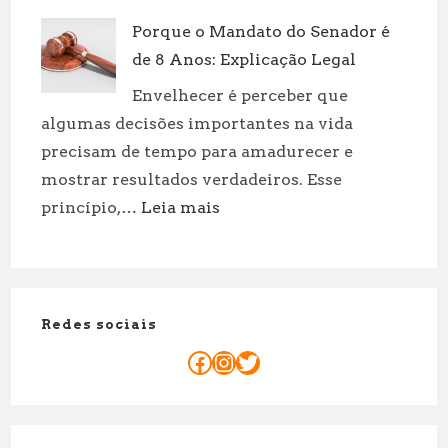
Dinossauros
Porque o Mandato do Senador é
Aquáticos:
de 8 Anos: Explicação Legal
Tipos
e
Envelhecer é perceber que
Curiosidades
algumas decisões importantes na vida
precisam de tempo para amadurecer e
mostrar resultados verdadeiros. Esse
:
princípio,…
Leia mais
Porque
o
Mandato
do
Redes sociais
Senador
é
Facebook
Instagram
Twitter
de
8
Anos: