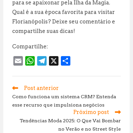
para se apaixonar pela Ilha da Magia.
Qual é a sua época favorita para visitar
Florianópolis? Deixe seu comentário e
compartilhe suas dicas!
Compartilhe:
E
W
T
X
S
m
h
el
h
ai
at
e
a
l
s
g
r
Post anterior
Leia
mais
A
r
e
Como funciona um sistema CRM? Entenda
artigos
esse recurso que impulsiona negócios
p
a
Próximo post
p
m
Tendências Moda 2025: O Que Vai Bombar
no Verão e no Street Style