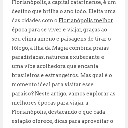
Florianópolis, a capital catarinense, é um
ai
at
e
a
destino que brilha o ano todo. Eleita uma
l
s
g
r
das cidades com o
Florianópolis melhor
A
r
e
época
para se viver e viajar, graças ao
p
a
seu clima ameno e paisagens de tirar o
p
m
fôlego, a Ilha da Magia combina praias
paradisíacas, natureza exuberante e
uma vibe acolhedora que encanta
brasileiros e estrangeiros. Mas qual é o
momento ideal para visitar esse
paraíso? Neste artigo, vamos explorar as
melhores épocas para viajar a
Florianópolis, destacando o que cada
estação oferece, dicas para aproveitar o