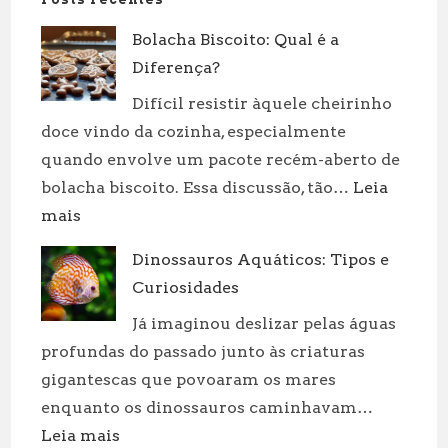
Bolacha Biscoito: Qual é a
Diferença?
Difícil resistir àquele cheirinho
doce vindo da cozinha, especialmente
quando envolve um pacote recém-aberto de
bolacha biscoito. Essa discussão, tão…
Leia
:
mais
Bolacha
Dinossauros Aquáticos: Tipos e
Biscoito:
Curiosidades
Qual
é
Já imaginou deslizar pelas águas
a
profundas do passado junto às criaturas
Diferença?
gigantescas que povoaram os mares
enquanto os dinossauros caminhavam…
:
Leia mais