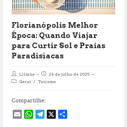
Florianópolis Melhor
Época: Quando Viajar
para Curtir Sol e Praias
Paradisíacas
Autor
Post
Liliane
24 de julho de 2025
do
publicado:
Categoria
Geral
/
Turismo
post:
do
post:
Compartilhe:
E
W
T
X
S
m
h
el
h