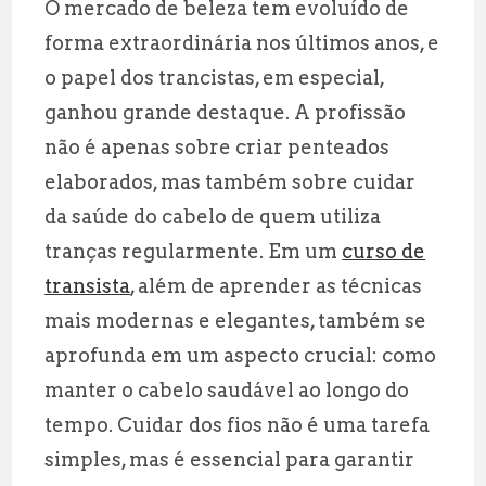
O mercado de beleza tem evoluído de
ai
at
e
a
forma extraordinária nos últimos anos, e
l
s
g
r
o papel dos trancistas, em especial,
A
r
e
ganhou grande destaque. A profissão
p
a
não é apenas sobre criar penteados
p
m
elaborados, mas também sobre cuidar
da saúde do cabelo de quem utiliza
tranças regularmente. Em um
curso de
transista
, além de aprender as técnicas
mais modernas e elegantes, também se
aprofunda em um aspecto crucial: como
manter o cabelo saudável ao longo do
tempo. Cuidar dos fios não é uma tarefa
simples, mas é essencial para garantir