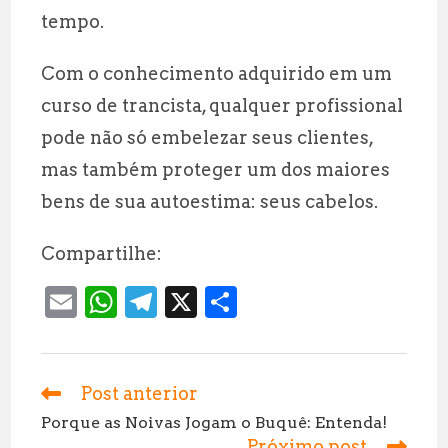
tempo.
Com o conhecimento adquirido em um
curso de trancista, qualquer profissional
pode não só embelezar seus clientes,
mas também proteger um dos maiores
bens de sua autoestima: seus cabelos.
Compartilhe:
E
W
T
X
S
m
h
el
h
ai
at
e
a
l
s
g
r
Post anterior
Leia
mais
A
r
e
Porque as Noivas Jogam o Buquê: Entenda!
artigos
Próximo post