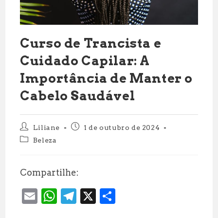
Curso de Trancista e
Cuidado Capilar: A
Importância de Manter o
Cabelo Saudável
Autor
Post
Liliane
1 de outubro de 2024
do
publicado:
Categoria
Beleza
post:
do
post:
Compartilhe:
E
W
T
X
S
m
h
el
h