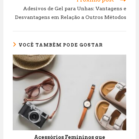
p
a
Adesivos de Gel para Unhas: Vantagens e
p
m
Desvantagens em Relação a Outros Métodos
VOCÊ TAMBÉM PODE GOSTAR
Acessórios Femininos que