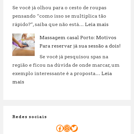
Demora
Se você já olhou para o cesto de roupas
Para
pensando “como isso se multiplica tão
se
:
rápido?”, saiba que não está…
Leia mais
Decompo
Revolucion
Fatores
Massagem casal Porto: Motivos
sua
e
Para reservar já sua sessão a dois!
rotina:
Curiosid
práticas
Se você já pesquisou spas na
incríveis
região e ficou na dúvida de onde marcar, um
para
exemplo interessante é a proposta…
Leia
cuidar
:
mais
de
Massagem
suas
casal
roupas!
Porto:
Motivos
Redes sociais
Para
reservar
Facebook
Instagram
Twitter
já