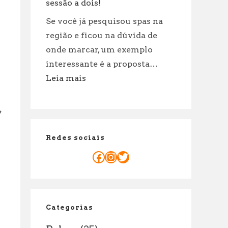
incríveis
sessão a dois!
para
Se você já pesquisou spas na
cuidar
região e ficou na dúvida de
de
onde marcar, um exemplo
suas
interessante é a proposta…
roupas!
:
Leia mais
Massagem
casal
,
Porto:
Motivos
Redes sociais
Para
reservar
Facebook
Instagram
Twitter
já
sua
sessão
a
Categorias
dois!