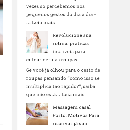
vezes só percebemos nos
pequenos gestos do dia a dia –
:
…
Leia mais
Quanto
Revolucione sua
Tempo
rotina: práticas
um
Corpo
incríveis para
Demora
cuidar de suas roupas!
Para
Se você já olhou para o cesto de
se
roupas pensando “como isso se
Decompor:
multiplica tão rápido?”, saiba
Fatores
:
que não está…
Leia mais
e
Revolucione
Curiosidades
Massagem casal
sua
Porto: Motivos Para
rotina:
práticas
reservar já sua