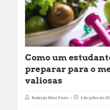
Como um estudante
preparar para o me
valiosas
Autor
Post
Redação Mini Posts
2 de julho de 20
do
publicado:
post: