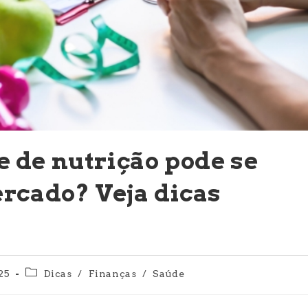
 de nutrição pode se
rcado? Veja dicas
Categoria
25
Dicas
/
Finanças
/
Saúde
do
post: