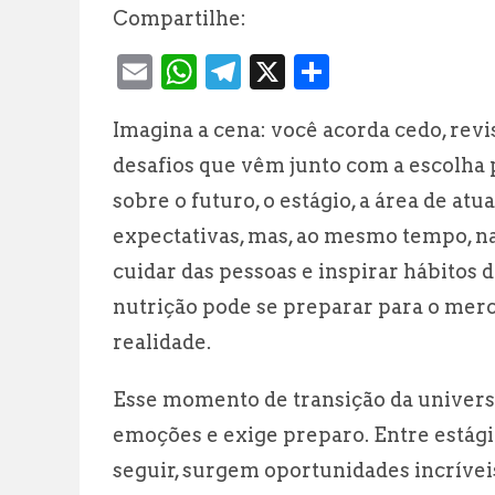
Compartilhe:
E
W
T
X
S
m
h
el
h
Imagina a cena: você acorda cedo, rev
ai
at
e
a
desafios que vêm junto com a escolha
l
s
g
r
sobre o futuro, o estágio, a área de at
A
r
e
expectativas, mas, ao mesmo tempo, n
p
a
cuidar das pessoas e inspirar hábitos
p
m
nutrição pode se preparar para o mer
realidade.
Esse momento de transição da univer
emoções e exige preparo. Entre estági
seguir, surgem oportunidades incríveis