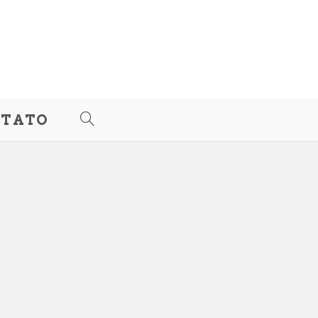
TATO
ALTERNAR
PESQUISA
DO
SITE