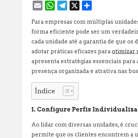
E
W
T
X
S
m
h
el
h
Para empresas com múltiplas unidades
ai
at
e
a
forma eficiente pode ser um verdadeir
l
s
g
r
cada unidade até a garantia de que os
A
r
e
adotar práticas eficazes para
otimizar 
p
a
apresenta estratégias essenciais para
p
m
presença organizada e atrativa nas bus
Índice
1. Configure Perfis Individuali
Ao lidar com diversas unidades, é cruci
permite que os clientes encontrem a u