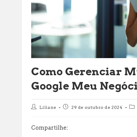
Como Gerenciar Mú
Google Meu Negóc
Autor
Post
Cat
Liliane
29 de outubro de 2024
do
publicado:
do
post:
pos
Compartilhe: