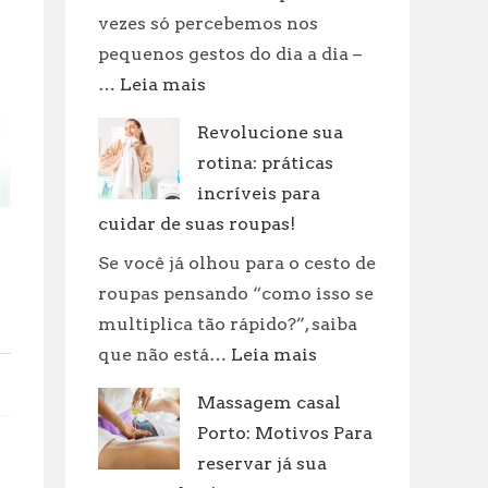
vezes só percebemos nos
pequenos gestos do dia a dia –
:
…
Leia mais
Quanto
Revolucione sua
Tempo
rotina: práticas
um
Corpo
incríveis para
Demora
cuidar de suas roupas!
Para
Se você já olhou para o cesto de
se
roupas pensando “como isso se
Decompor:
multiplica tão rápido?”, saiba
Fatores
:
que não está…
Leia mais
e
Revolucione
Curiosidades
Massagem casal
sua
Porto: Motivos Para
rotina:
práticas
reservar já sua