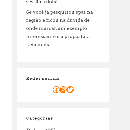
incríveis
sessão a dois!
para
Se você já pesquisou spas na
cuidar
região e ficou na dúvida de
de
onde marcar, um exemplo
suas
interessante é a proposta…
roupas!
:
Leia mais
Massagem
casal
Porto:
Motivos
Redes sociais
Para
reservar
Facebook
Instagram
Twitter
já
sua
sessão
a
Categorias
dois!