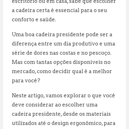
escritório ou em casa, sabe que escolher
l
s
g
r
a cadeira certa é essencial para o seu
A
r
e
conforto e saúde.
p
a
p
m
Uma boa cadeira presidente pode ser a
diferença entre um dia produtivo e uma
série de dores nas costas e no pescoço.
Mas com tantas opções disponíveis no
mercado, como decidir qual é a melhor
para você?
Neste artigo, vamos explorar o que você
deve considerar ao escolher uma
cadeira presidente, desde os materiais
utilizados até o design ergonômico, para