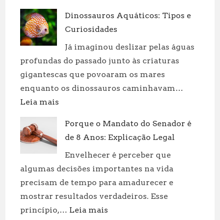
Bolacha
Dinossauros Aquáticos: Tipos e
Biscoito:
Curiosidades
Qual
é
Já imaginou deslizar pelas águas
a
profundas do passado junto às criaturas
Diferença?
gigantescas que povoaram os mares
enquanto os dinossauros caminhavam…
:
Leia mais
Dinossauros
Porque o Mandato do Senador é
Aquáticos:
de 8 Anos: Explicação Legal
Tipos
e
Envelhecer é perceber que
Curiosidades
algumas decisões importantes na vida
precisam de tempo para amadurecer e
mostrar resultados verdadeiros. Esse
:
princípio,…
Leia mais