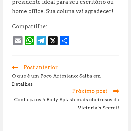
presidente ideal para seu escritório ou
home office. Sua coluna vai agradecer!
Compartilhe:
E
W
T
X
S
m
h
el
h
ai
at
e
a
l
s
g
r
Post anterior
Leia
mais
A
r
e
O que é um Poço Artesiano: Saiba em
artigos
Detalhes
p
a
Próximo post
p
m
Conheça os 4 Body Splash mais cheirosos da
Victoria’s Secret!