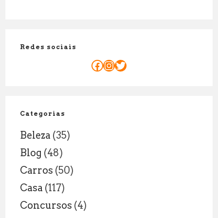
Porque
o
Mandato
do
Redes sociais
Senador
é
Facebook
Instagram
Twitter
de
8
Anos:
Explicação
Categorias
Legal
Beleza
(35)
Blog
(48)
Carros
(50)
Casa
(117)
Concursos
(4)