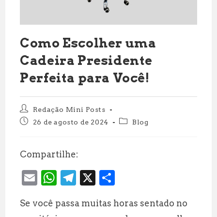
Como Escolher uma
Cadeira Presidente
Perfeita para Você!
Autor
Redação Mini Posts
do
Post
Categoria
26 de agosto de 2024
Blog
post:
publicado:
do
post:
Compartilhe:
E
W
T
X
S
m
h
el
h
Se você passa muitas horas sentado no
ai
at
e
a