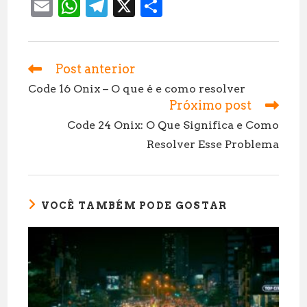
E
W
T
X
S
m
h
el
h
ai
at
e
a
l
s
g
r
Post anterior
Leia
mais
A
r
e
Code 16 Onix – O que é e como resolver
artigos
Próximo post
p
a
Code 24 Onix: O Que Significa e Como
p
m
Resolver Esse Problema
VOCÊ TAMBÉM PODE GOSTAR