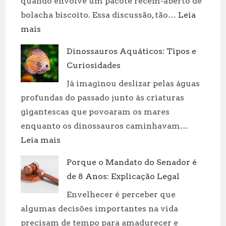
quando envolve um pacote recém-aberto de
bolacha biscoito. Essa discussão, tão…
Leia
:
mais
Bolacha
Dinossauros Aquáticos: Tipos e
Biscoito:
Curiosidades
Qual
é
Já imaginou deslizar pelas águas
a
profundas do passado junto às criaturas
Diferença?
gigantescas que povoaram os mares
enquanto os dinossauros caminhavam…
:
Leia mais
Dinossauros
Porque o Mandato do Senador é
Aquáticos:
de 8 Anos: Explicação Legal
Tipos
e
Envelhecer é perceber que
Curiosidades
algumas decisões importantes na vida
precisam de tempo para amadurecer e