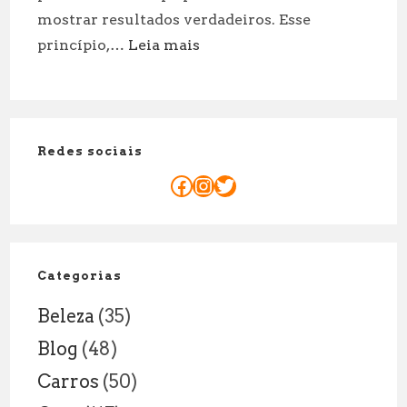
mostrar resultados verdadeiros. Esse
:
princípio,…
Leia mais
Porque
o
Mandato
do
Redes sociais
Senador
é
Facebook
Instagram
Twitter
de
8
Anos:
Explicação
Categorias
Legal
Beleza
(35)
Blog
(48)
Carros
(50)