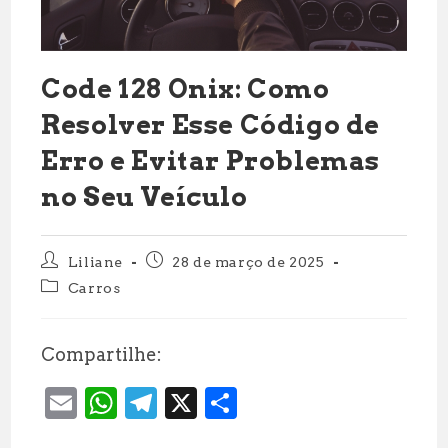
Code 128 Onix: Como
Resolver Esse Código de
Erro e Evitar Problemas
no Seu Veículo
Autor
Post
Liliane
28 de março de 2025
do
publicado:
Categoria
Carros
post:
do
post:
Compartilhe:
E
W
T
X
S
m
h
el
h