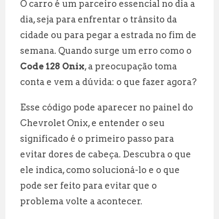
O carro é um parceiro essencial no dia a
ai
at
e
a
dia, seja para enfrentar o trânsito da
l
s
g
r
cidade ou para pegar a estrada no fim de
A
r
e
semana. Quando surge um erro como o
p
a
Code 128 Onix
, a preocupação toma
p
m
conta e vem a dúvida: o que fazer agora?
Esse código pode aparecer no painel do
Chevrolet Onix, e entender o seu
significado é o primeiro passo para
evitar dores de cabeça. Descubra o que
ele indica, como solucioná-lo e o que
pode ser feito para evitar que o
problema volte a acontecer.