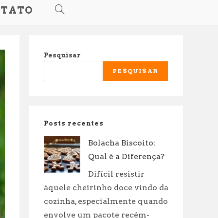
TATO
ALTERNAR
PESQUISA
Pesquisar
DO
PESQUISAR
SITE
Posts recentes
Bolacha Biscoito:
Qual é a Diferença?
Difícil resistir
àquele cheirinho doce vindo da
cozinha, especialmente quando
envolve um pacote recém-