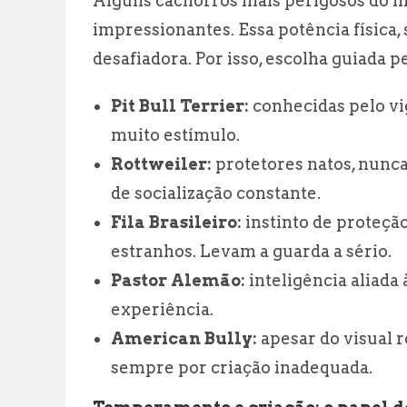
Alguns cachorros mais perigosos do
impressionantes. Essa potência física,
desafiadora. Por isso, escolha guiada p
Pit Bull Terrier:
conhecidas pelo vig
muito estímulo.
Rottweiler:
protetores natos, nunca
de socialização constante.
Fila Brasileiro:
instinto de proteçã
estranhos. Levam a guarda a sério.
Pastor Alemão:
inteligência aliada
experiência.
American Bully:
apesar do visual 
sempre por criação inadequada.