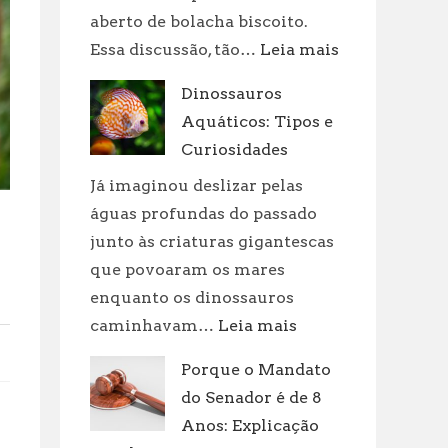
aberto de bolacha biscoito.
:
Essa discussão, tão…
Leia mais
Bolacha
Dinossauros
Biscoito:
Aquáticos: Tipos e
Qual
é
Curiosidades
a
Já imaginou deslizar pelas
Diferença?
águas profundas do passado
junto às criaturas gigantescas
que povoaram os mares
enquanto os dinossauros
:
caminhavam…
Leia mais
Dinossauros
Porque o Mandato
Aquáticos:
do Senador é de 8
Tipos
e
Anos: Explicação