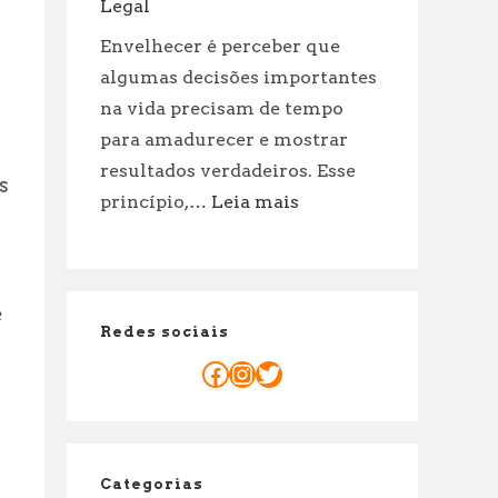
Curiosidades
Legal
Envelhecer é perceber que
algumas decisões importantes
na vida precisam de tempo
para amadurecer e mostrar
resultados verdadeiros. Esse
s
:
princípio,…
Leia mais
Porque
o
Mandato
do
e
Redes sociais
Senador
é
Facebook
Instagram
Twitter
.
de
8
Anos:
Explicação
Categorias