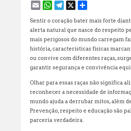
E
W
T
X
S
m
h
el
h
Sentir o coração bater mais forte dia
ai
at
e
a
alerta natural que nasce do respeito p
l
s
g
r
mais perigosos do mundo carregam fam
A
r
e
história, características físicas marc
p
a
ou convive com diferentes raças, surg
p
m
garantir segurança e convivência equi
Olhar para essas raças não significa 
reconhecer a necessidade de informaç
mundo ajuda a derrubar mitos, além de 
Prevenção, respeito e educação são p
parceria verdadeira.