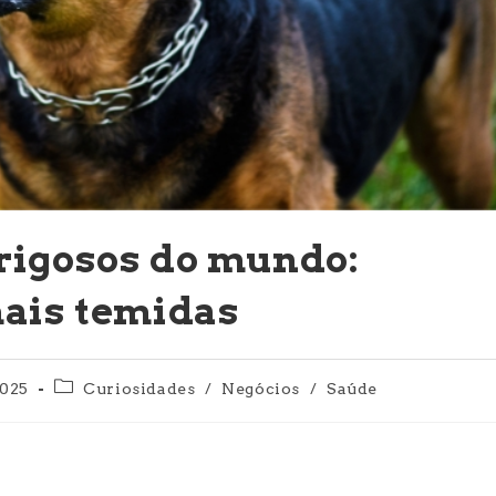
rigosos do mundo:
mais temidas
Categoria
2025
Curiosidades
/
Negócios
/
Saúde
do
post: