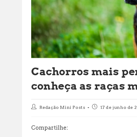
Cachorros mais pe
conheça as raças 
Autor
Post
Redação Mini Posts
17 de junho de 
do
publicado:
post:
Compartilhe: