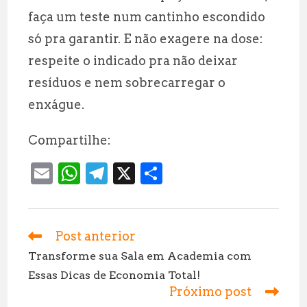
faça um teste num cantinho escondido
só pra garantir. E não exagere na dose:
respeite o indicado pra não deixar
resíduos e nem sobrecarregar o
enxágue.
Compartilhe:
E
W
T
X
S
m
h
el
h
ai
at
e
a
l
s
g
r
Post anterior
Leia
mais
A
r
e
Transforme sua Sala em Academia com
artigos
Essas Dicas de Economia Total!
p
a
Próximo post
p
m