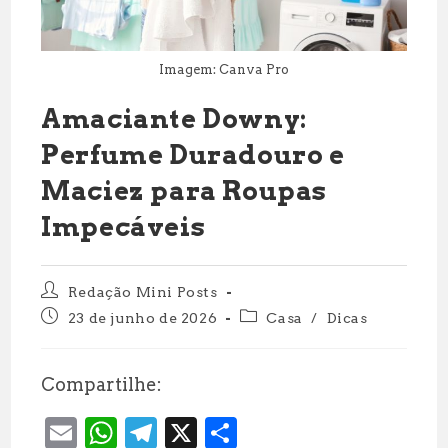
Imagem: Canva Pro
Amaciante Downy:
Perfume Duradouro e
Maciez para Roupas
Impecáveis
Autor
Redação Mini Posts
do
Post
Categoria
23 de junho de 2026
Casa
/
Dicas
post:
publicado:
do
post:
Compartilhe:
E
W
T
X
S