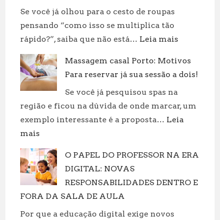
Se você já olhou para o cesto de roupas
pensando “como isso se multiplica tão
:
rápido?”, saiba que não está…
Leia mais
Revolucion
Massagem casal Porto: Motivos
sua
Para reservar já sua sessão a dois!
rotina:
práticas
Se você já pesquisou spas na
incríveis
região e ficou na dúvida de onde marcar, um
para
exemplo interessante é a proposta…
Leia
cuidar
:
mais
de
Massagem
suas
O PAPEL DO PROFESSOR NA ERA
casal
roupas!
DIGITAL: NOVAS
Porto:
Motivos
RESPONSABILIDADES DENTRO E
Para
FORA DA SALA DE AULA
reservar
Por que a educação digital exige novos
já