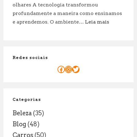
olhares A tecnologia transformou
sua
profundamente a maneira como ensinamos
sessão
:
e aprendemos. O ambiente…
Leia mais
a
O
dois!
PAPEL
DO
PROFESSOR
Redes sociais
NA
ERA
Facebook
Instagram
Twitter
DIGITAL:
NOVAS
RESPONSAB
DENTRO
Categorias
E
Beleza
(35)
FORA
DA
Blog
(48)
SALA
Carros
(50)
DE