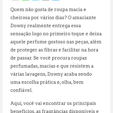
m
h
el
h
Quem não gosta de roupa macia e
ai
at
e
a
cheirosa por vários dias? O amaciante
l
s
g
r
Downy realmente entrega essa
A
r
e
sensação logo no primeiro toque e deixa
p
a
aquele perfume gostoso nas peças, além
p
m
de proteger as fibras e facilitar na hora
de passar. Se você procura roupas
perfumadas, macias e que resistem a
várias lavagens, Downy acaba sendo
uma escolha prática e, olha, bem
confiável.
Aqui, você vai encontrar os principais
benefícios, as fragrâncias disponíveis e