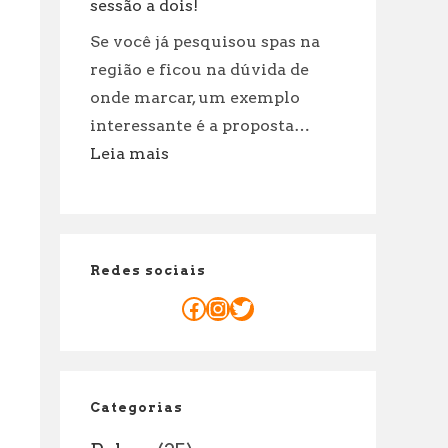
incríveis
sessão a dois!
para
Se você já pesquisou spas na
cuidar
região e ficou na dúvida de
de
onde marcar, um exemplo
suas
interessante é a proposta…
roupas!
:
Leia mais
Massagem
casal
Porto:
Motivos
Redes sociais
Para
reservar
Facebook
Instagram
Twitter
já
sua
sessão
a
Categorias
dois!