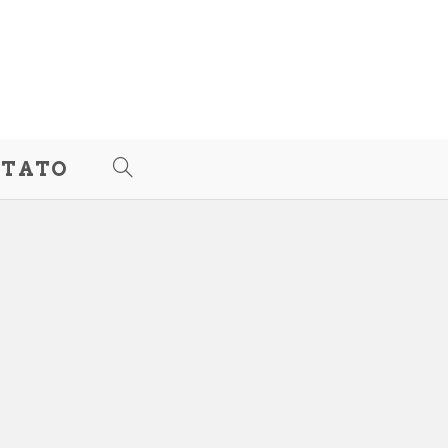
TATO
ALTERNAR
PESQUISA
DO
SITE