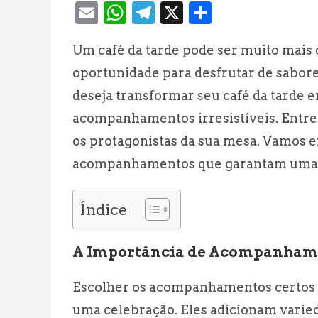
E
W
T
X
S
m
h
el
h
Um café da tarde pode ser muito mais
ai
at
e
a
oportunidade para desfrutar de sabore
l
s
g
r
deseja transformar seu café da tarde 
A
r
e
acompanhamentos irresistíveis. Entre 
p
a
os protagonistas da sua mesa. Vamos 
p
m
acompanhamentos que garantam uma e
Índice
A Importância de Acompanhame
Escolher os acompanhamentos certos 
uma celebração. Eles adicionam varieda