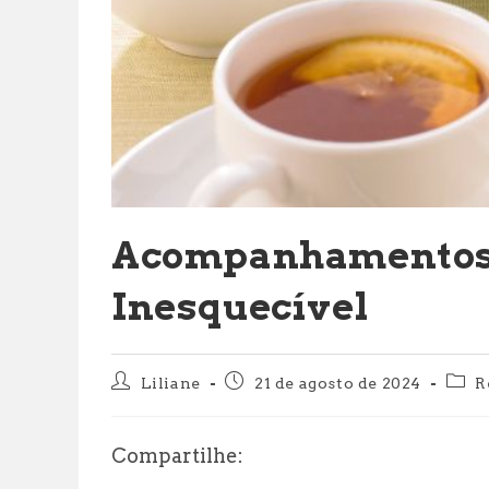
Acompanhamentos 
Inesquecível
Autor
Post
Cate
Liliane
21 de agosto de 2024
R
do
publicado:
do
post:
post:
Compartilhe: