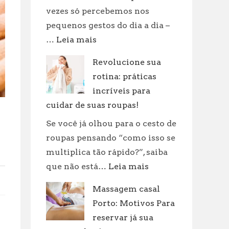
vezes só percebemos nos
pequenos gestos do dia a dia –
:
…
Leia mais
Quanto
Revolucione sua
Tempo
rotina: práticas
um
Corpo
incríveis para
Demora
cuidar de suas roupas!
Para
Se você já olhou para o cesto de
se
roupas pensando “como isso se
Decompor:
multiplica tão rápido?”, saiba
Fatores
:
que não está…
Leia mais
e
Revolucione
Curiosidades
Massagem casal
sua
Porto: Motivos Para
rotina:
práticas
reservar já sua